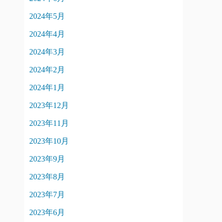
2024年5月
2024年4月
2024年3月
2024年2月
2024年1月
2023年12月
2023年11月
2023年10月
2023年9月
2023年8月
2023年7月
2023年6月