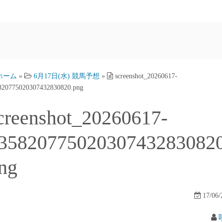
ホーム
»
6月17日(水) 競馬予想
»
screenshot_20260617-
820775020307432830820.png
creenshot_20260617-
35820775020307432830820
ng
17/06/