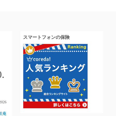
スマートフォンの保険
.
2026
咲庵