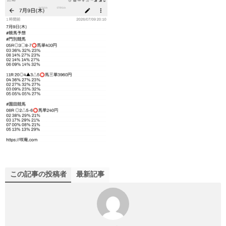
この記事の投稿者
最新記事