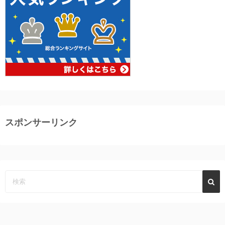
スポンサーリンク