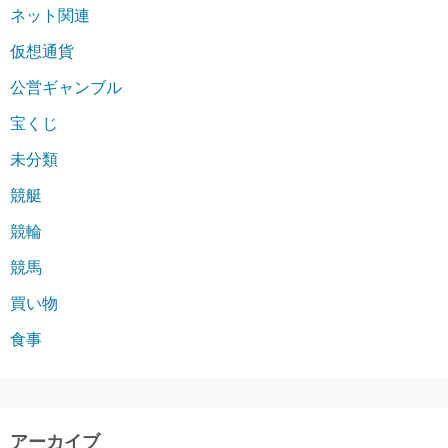
ネット関連
仮想通貨
公営ギャンブル
宝くじ
未分類
競艇
競輪
競馬
買い物
食事
アーカイブ