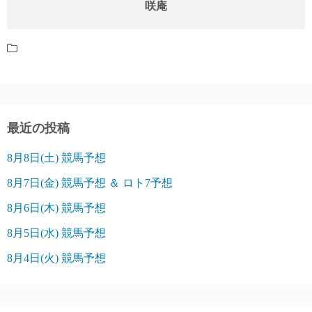
咲庵
最近の投稿
8月8日(土) 競馬予想
8月7日(金) 競馬予想 ＆ ロト7予想
8月6日(木) 競馬予想
8月5日(水) 競馬予想
8月4日(火) 競馬予想