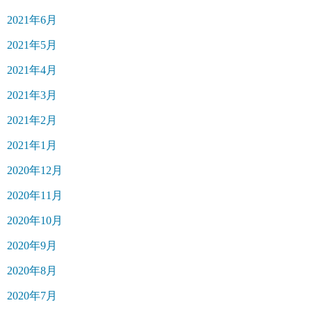
2021年6月
2021年5月
2021年4月
2021年3月
2021年2月
2021年1月
2020年12月
2020年11月
2020年10月
2020年9月
2020年8月
2020年7月