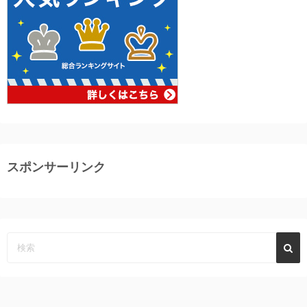
スポンサーリンク