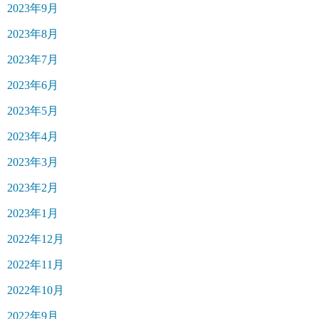
2023年9月
2023年8月
2023年7月
2023年6月
2023年5月
2023年4月
2023年3月
2023年2月
2023年1月
2022年12月
2022年11月
2022年10月
2022年9月