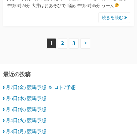
午後0時24分 大井はおあそびで 追記 午後5時45分 うーん
…
続きを読む
投
1
2
3
>
稿
ナ
最近の投稿
ビ
8月7日(金) 競馬予想 ＆ ロト7予想
ゲ
8月6日(木) 競馬予想
ー
8月5日(水) 競馬予想
シ
8月4日(火) 競馬予想
ョ
8月3日(月) 競馬予想