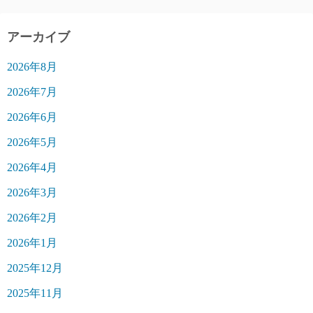
アーカイブ
2026年8月
2026年7月
2026年6月
2026年5月
2026年4月
2026年3月
2026年2月
2026年1月
2025年12月
2025年11月