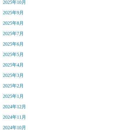
2025年10月
2025年9月
2025年8月
2025年7月
2025年6月
2025年5月
2025年4月
2025年3月
2025年2月
2025年1月
2024年12月
2024年11月
2024年10月