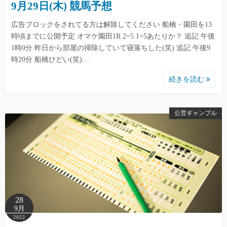
9月29日(木) 競馬予想
広告ブロックをされてる方は解除してください 船橋・園田を13
時頃までに公開予定 オマケ園田1R 2=5 1=5あたりか？ 追記 午後
1時0分 昨日から部屋の掃除していて寝落ちした(笑) 追記 午後9
時20分 船橋ひどい(笑)…
続きを読む
公営ギャンブル
28
9月
2022