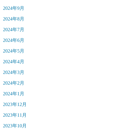
2024年9月
2024年8月
2024年7月
2024年6月
2024年5月
2024年4月
2024年3月
2024年2月
2024年1月
2023年12月
2023年11月
2023年10月