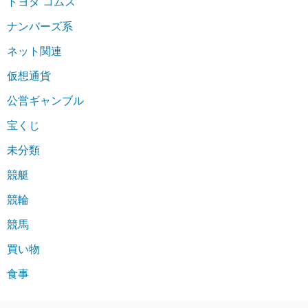
トヨタ コムス
ナンバーズ系
ネット関連
仮想通貨
公営ギャンブル
宝くじ
未分類
競艇
競輪
競馬
買い物
食事