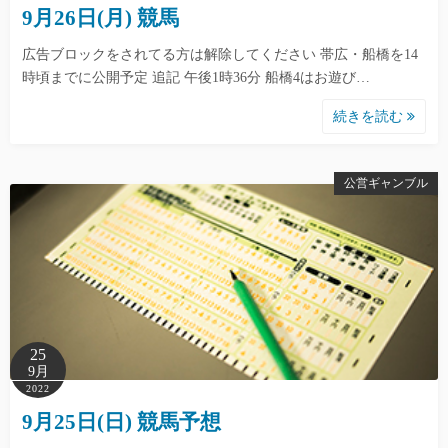
9月26日(月) 競馬
広告ブロックをされてる方は解除してください 帯広・船橋を14
時頃までに公開予定 追記 午後1時36分 船橋4はお遊び…
続きを読む
公営ギャンブル
25
9月
2022
9月25日(日) 競馬予想