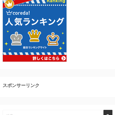
スポンサーリンク