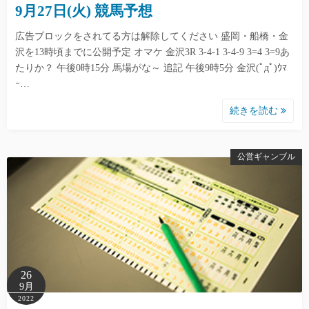
9月27日(火) 競馬予想
広告ブロックをされてる方は解除してください 盛岡・船橋・金
沢を13時頃までに公開予定 オマケ 金沢3R 3-4-1 3-4-9 3=4 3=9あ
たりか？ 午後0時15分 馬場がな～ 追記 午後9時5分 金沢(ﾟдﾟ)ｳﾏ
ｰ…
続きを読む
公営ギャンブル
26
9月
2022