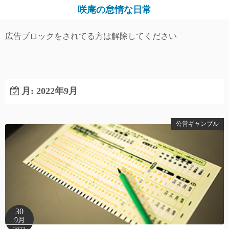
コ
咲庵の怠惰な日常
ン
テ
広告ブロックをされてる方は解除してください
ン
ツ
へ
ス
月:
2022年9月
キ
ッ
公営ギャンブル
プ
30
9月
2022