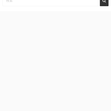
プライバシーポリシー
Powered by
WordPress
Theme by
Simple Days