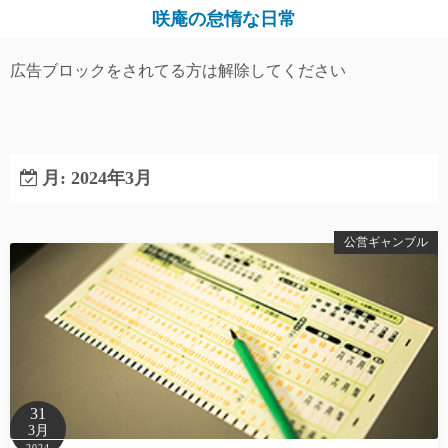
コ
咲庵の怠惰な日常
ン
テ
広告ブロックをされてる方は解除してください
ン
ツ
へ
ス
月:
2024年3月
キ
ッ
公営ギャンブル
プ
31
3月
2024