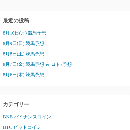
稿
ナ
最近の投稿
ビ
8月10日(月) 競馬予想
ゲ
8月9日(日) 競馬予想
ー
8月8日(土) 競馬予想
シ
8月7日(金) 競馬予想 ＆ ロト7予想
ョ
8月6日(木) 競馬予想
ン
カテゴリー
BNB バイナンスコイン
BTC ビットコイン