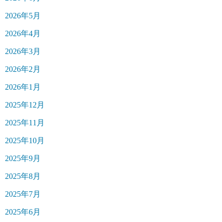
2026年5月
2026年4月
2026年3月
2026年2月
2026年1月
2025年12月
2025年11月
2025年10月
2025年9月
2025年8月
2025年7月
2025年6月