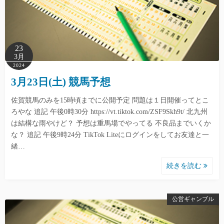
23
3月
2024
3月23日(土) 競馬予想
佐賀競馬のみを15時頃までに公開予定 問題は１日開催ってとこ
ろやな 追記 午後0時30分 https://vt.tiktok.com/ZSF9Skh9t/ 北九州
は結構な雨やけど？ 予想は重馬場でやってる 不良品までいくか
な？ 追記 午後9時24分 TikTok Liteにログインをしてお友達と一
緒…
続きを読む
公営ギャンブル