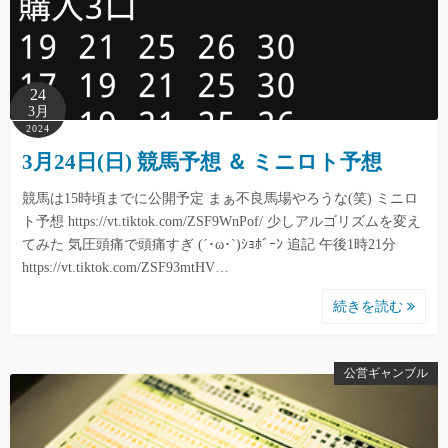
24
3月
2024
3月24日(日) 競馬予想 ＆ ミニロト予想
競馬は15時頃までに公開予定 まぁ不良馬場やろうな(笑) ミニロ
ト予想 https://vt.tiktok.com/ZSF9WnPof/ 少しアルゴリズムを変え
てみた 気圧頭痛で頭痛すぎ (´･ω･`)ｼｮﾎﾞｰﾝ 追記 午後1時21分
https://vt.tiktok.com/ZSF93mtHV…
続きを読む
公営ギャンブル