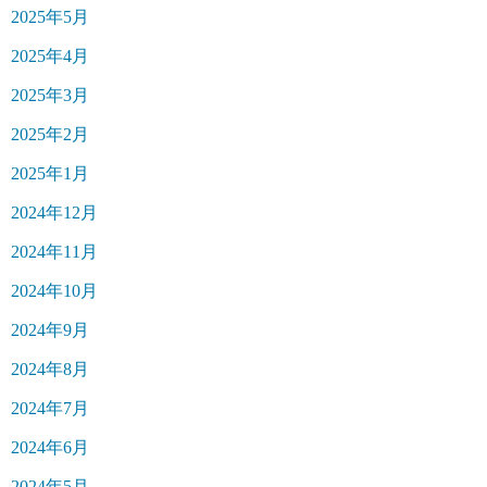
2025年5月
2025年4月
2025年3月
2025年2月
2025年1月
2024年12月
2024年11月
2024年10月
2024年9月
2024年8月
2024年7月
2024年6月
2024年5月