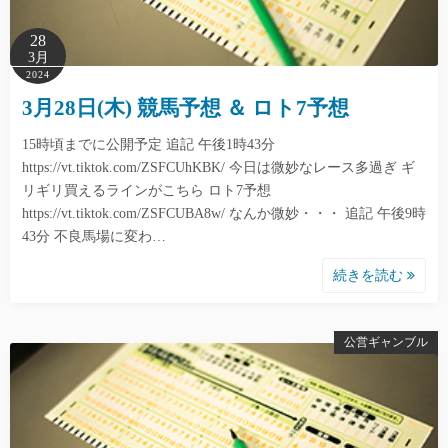
28
3月
2024
3月28日(木) 競馬予想 ＆ ロト7予想
15時頃までに公開予定 追記 午後1時43分
https://vt.tiktok.com/ZSFCUhKBK/ 今日は微妙なレース多過ぎ ギ
リギリ買えるラインがこちら ロト7予想
https://vt.tiktok.com/ZSFCUBA8w/ なんか微妙・・・ 追記 午後9時
43分 不良馬場に変わ…
続きを読む
公営ギャンブル