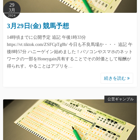
29
3月
2024
3月29日(金) 競馬予想
14時頃までに公開予定 追記 午後1時33分
https://vt.tiktok.com/ZSFCpTg8b/ 今日も不良馬場か・・・ 追記 午
後8時57分 ハニーゲイン始めました！パソコンやスマホのネット
ワークの一部をHoneygain共有することでその対価として報酬が
得られす。やることはアプリを…
続きを読む
公営ギャンブル