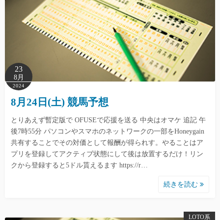
23
8月
2024
8月24日(土) 競馬予想
とりあえず暫定版で OFUSEで応援を送る 中央はオマケ 追記 午
後7時55分 パソコンやスマホのネットワークの一部をHoneygain
共有することでその対価として報酬が得られす。やることはア
プリを登録してアクティブ状態にして後は放置するだけ！リン
クから登録すると5ドル貰えるます https://r…
続きを読む
LOTO系