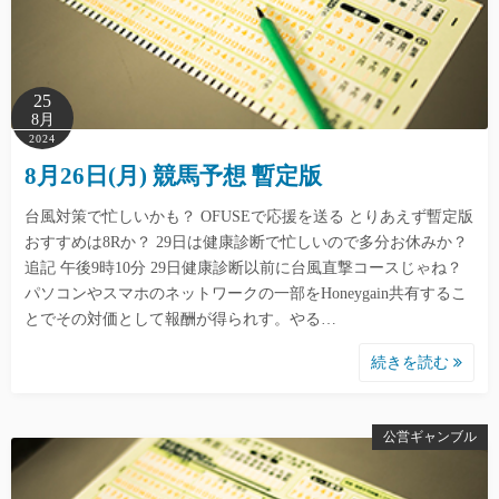
25
8月
2024
8月26日(月) 競馬予想 暫定版
台風対策で忙しいかも？ OFUSEで応援を送る とりあえず暫定版
おすすめは8Rか？ 29日は健康診断で忙しいので多分お休みか？
追記 午後9時10分 29日健康診断以前に台風直撃コースじゃね？
パソコンやスマホのネットワークの一部をHoneygain共有するこ
とでその対価として報酬が得られす。やる…
続きを読む
公営ギャンブル