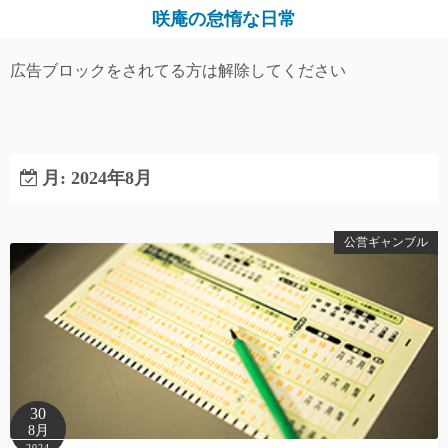
コ
咲庵の怠惰な日常
ン
テ
広告ブロックをされてる方は解除してください
ン
ツ
へ
ス
月:
2024年8月
キ
ッ
公営ギャンブル
プ
30
8月
2024