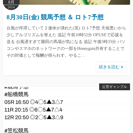
8月
2024
8月30日(金) 競馬予想 ＆ ロト7予想
台風が停滞していて２連休が潰れた(笑) ロト7予想 天候悪いから
少しアルゴリズムを替えた 追記 午前10時52分 OFUSEで応援を
送る 台風遅すぎて園田の馬場が気になる 追記 午後5時33分 パソ
コンやスマホのネットワークの一部をHoneygain共有することで
その対価として報酬が得られす。やるこ…
続きを読む
公営ギャンブル