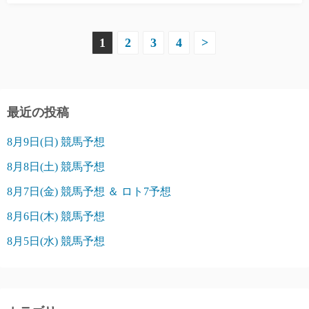
投
1
2
3
4
>
稿
ナ
最近の投稿
ビ
8月9日(日) 競馬予想
ゲ
8月8日(土) 競馬予想
ー
8月7日(金) 競馬予想 ＆ ロト7予想
シ
8月6日(木) 競馬予想
ョ
8月5日(水) 競馬予想
ン