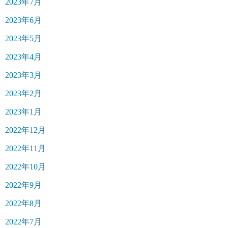
2023年7月
2023年6月
2023年5月
2023年4月
2023年3月
2023年2月
2023年1月
2022年12月
2022年11月
2022年10月
2022年9月
2022年8月
2022年7月