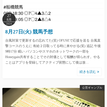
27
8月
2024
8月27日(火) 競馬予想
台風対策で更新するの忘れてた(笑) OFUSEで応援を送る 台風直
撃コースのうえに 有給２日取ってる時に来やがる(笑) 追記 午後
9時17分 眠い パソコンやスマホのネットワークの一部を
Honeygain共有することでその対価として報酬が得られす。やる
ことはアプリを登録してアクティブ状態にして後は放…
続きを読む
公営ギャンブル