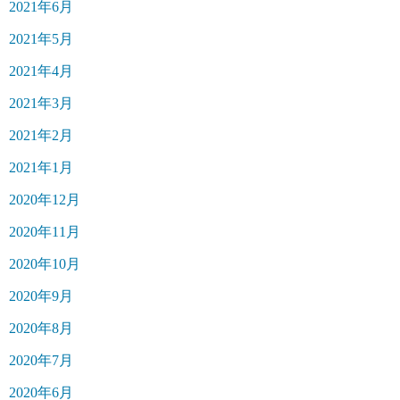
2021年6月
2021年5月
2021年4月
2021年3月
2021年2月
2021年1月
2020年12月
2020年11月
2020年10月
2020年9月
2020年8月
2020年7月
2020年6月