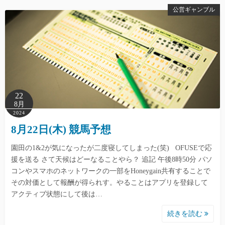
公営ギャンブル
22
8月
2024
8月22日(木) 競馬予想
園田の1&2が気になったが二度寝してしまった(笑) OFUSEで応
援を送る さて天候はどーなることやら？ 追記 午後8時50分 パソ
コンやスマホのネットワークの一部をHoneygain共有することで
その対価として報酬が得られす。やることはアプリを登録して
アクティブ状態にして後は…
続きを読む