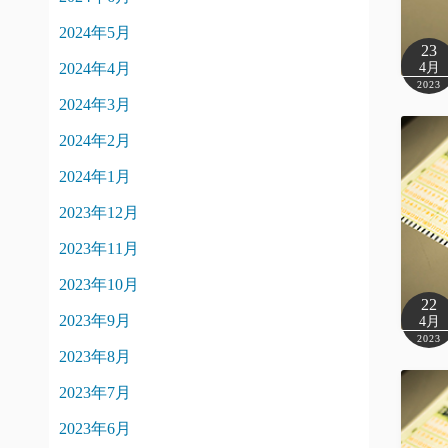
2024年5月
23
2024年4月
4月
2023
2024年3月
2024年2月
2024年1月
2023年12月
2023年11月
2023年10月
22
2023年9月
4月
2023
2023年8月
2023年7月
2023年6月