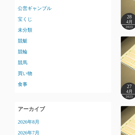
公営ギャンブル
28
宝くじ
4月
2023
未分類
競艇
競輪
競馬
買い物
食事
27
4月
2023
アーカイブ
2026年8月
2026年7月