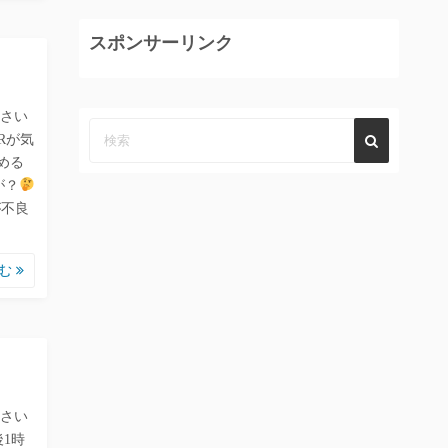
スポンサーリンク
さい
Rが気
絡める
が？
が不良
読む
さい
1時