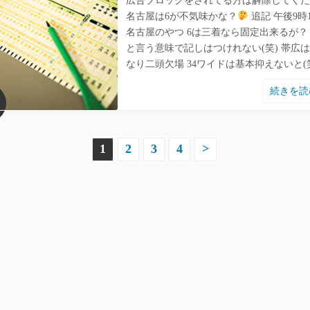
広告ブロックをされてる方は解除してくだ
名古屋は6が不気味かな？
追記 午後9時
名古屋のやつ 6は三着なら固定出来るが？
と言う意味で記しはつけれない(笑) 帯広
なり二頭欠場 34ワイドは基本抑えないと(
続きを
1
2
3
4
>