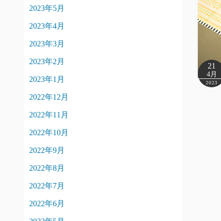
2023年5月
2023年4月
2023年3月
2023年2月
21
4月
2023年1月
2023
2022年12月
投
2022年11月
稿
2022年10月
ナ
2022年9月
ビ
2022年8月
ゲ
2022年7月
ー
2022年6月