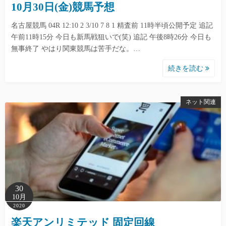
10月30日(金)競馬予想
名古屋競馬 04R 12:10 2 3/10 7 8 1 精査前 11時半頃公開予定 追記
午前11時15分 今日も新馬戦狙いで(笑) 追記 午後8時26分 今日も
無事終了 やはり関東競馬は苦手だな。…
続きを読む
ネット関連
30
10月
2020
楽天アンリミテッド 固定回線