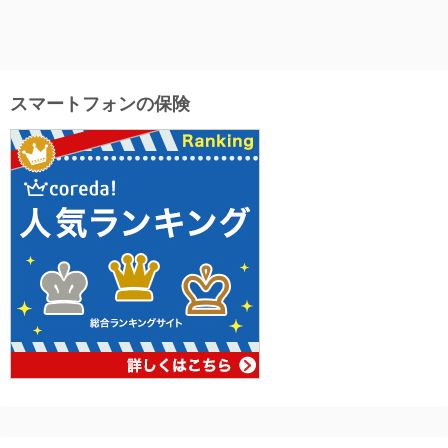
スマートフォンの保険