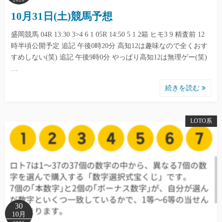
10月31日(土)競馬予想
盛岡競馬 04R 13:30 3>4 6 1 05R 14:50 5 1 2箱 ヒモ3 9 精査前 12
時半頃公開予定 追記 午後0時20分 高知12は趣味なので全くおす
すめしない(笑) 追記 午後9時0分 やっぱり高知12は無理ゲー(笑)
…
続きを読む
LOTO系
30
10月