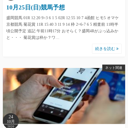
10月25日(日)競馬予想
盛岡競馬 01R 12:20 9>3 6 1 5 02R 12:55 10 7 4函館 ヒモ5 オマケ
京都競馬 菊花賞 11R 15:40 3 11 9 14 枠 2=6-7 6 5 精査前 11時半
頃公開予定 追記 午前11時17分 おそらく？盛岡4Rがぶっ込みか
と・・・ 菊花賞は枠か？ワ…
続きを読む
ネット関連
24
10月
2020