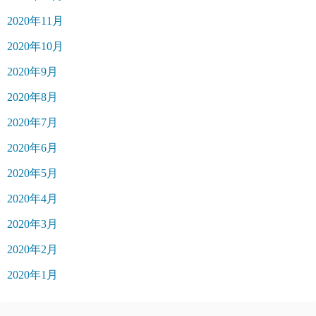
2020年11月
2020年10月
2020年9月
2020年8月
2020年7月
2020年6月
2020年5月
2020年4月
2020年3月
2020年2月
2020年1月