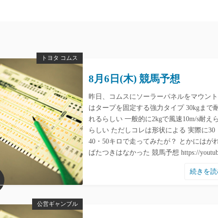
トヨタ コムス
8月6日(木) 競馬予想
昨日、コムスにソーラーパネルをマウント
はタープを固定する強力タイプ 30kgまで
れるらしい 一般的に2kgで風速10m/s耐え
らしい ただしコレは形状による 実際に30
40・50キロで走ってみたが？ とかにはが
ばたつきはなかった 競馬予想 https://youtub
続きを
公営ギャンブル