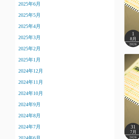
2025年6月
2025年5月
2025年4月
1
2025年3月
8月
2026
2025年2月
2025年1月
2024年12月
2024年11月
2024年10月
2024年9月
2024年8月
2024年7月
31
7月
2024年6月
2026