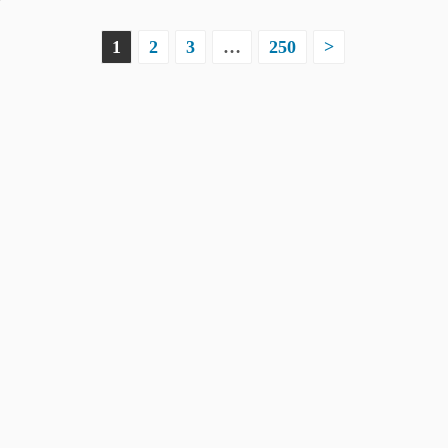
1
2
3
…
250
>