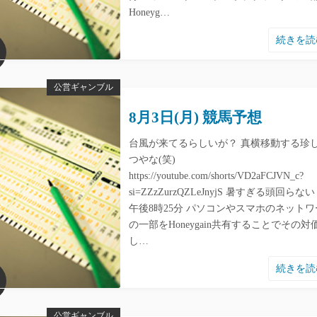
Honeyg…
続きを
公営ギャンブル
8月3日(月) 競馬予想
台風が来てるらしいが？ 真横移動する珍
つやな(笑)
https://youtube.com/shorts/VD2aFCJVN_c?
si=ZZzZurzQZLeJnyjS 暑すぎる頭回らな
午後8時25分 パソコンやスマホのネットワ
の一部をHoneygain共有することでその対
し…
続きを
公営ギャンブル