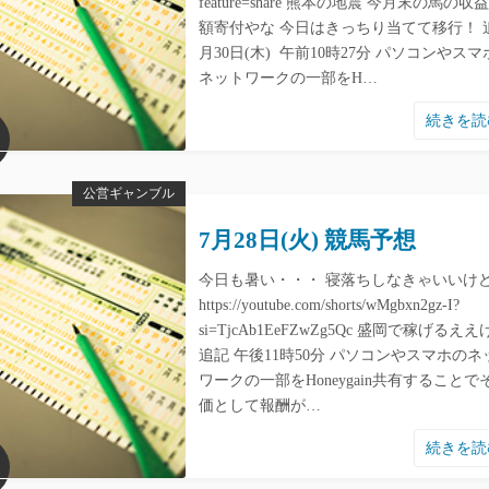
feature=share 熊本の地震 今月末の馬の収
額寄付やな 今日はきっちり当てて移行！ 追
月30日(木) 午前10時27分 パソコンやスマ
ネットワークの一部をH…
続きを
公営ギャンブル
7月28日(火) 競馬予想
今日も暑い・・・ 寝落ちしなきゃいいけ
https://youtube.com/shorts/wMgbxn2gz-I?
si=TjcAb1EeFZwZg5Qc 盛岡で稼げるえ
追記 午後11時50分 パソコンやスマホのネ
ワークの一部をHoneygain共有することで
価として報酬が…
続きを