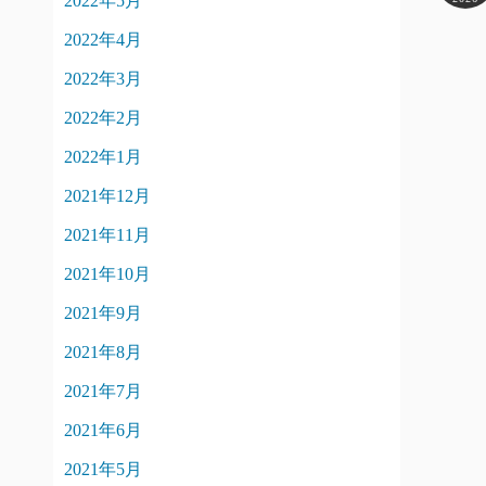
2022年5月
2022年4月
投
2022年3月
稿
2022年2月
ナ
2022年1月
ビ
2021年12月
ゲ
2021年11月
ー
2021年10月
シ
2021年9月
ョ
2021年8月
ン
2021年7月
2021年6月
2021年5月