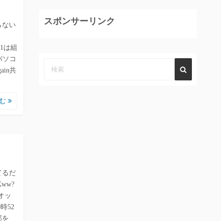
スポンサーリンク
らない
11は組
 パソコ
in共
読む
てるだ
NXww?
でオッ
時52
部を