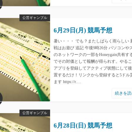
公営ギャンブル
6月29日(月) 競馬予想
暑い・・・ でも？またしばらく雨らしい 
戦はお遊び 追記 午後9時26分 パソコンや
のネットワークの一部をHoneygain共有す
でその対価として報酬が得られす。やるこ
アプリを登録してアクティブ状態にして後
置するだけ！リンクから登録すると5ドル
ます https://r.…
続きを
公営ギャンブル
6月28日(日) 競馬予想