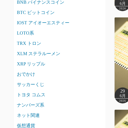
BNB バイナンスコイン
6月
2026
BTC ビットコイン
IOST アイオーエスティー
LOTO系
TRX トロン
XLM ステラルーメン
XRP リップル
おでかけ
サッカーくじ
29
トヨタ コムス
6月
2026
ナンバーズ系
ネット関連
仮想通貨