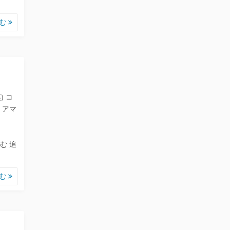
読む
) コ
 アマ
悩む 追
読む