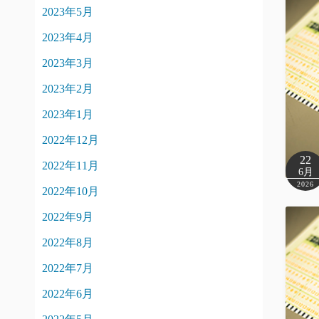
2023年5月
2023年4月
2023年3月
2023年2月
2023年1月
2022年12月
22
2022年11月
6月
2026
2022年10月
2022年9月
2022年8月
2022年7月
2022年6月