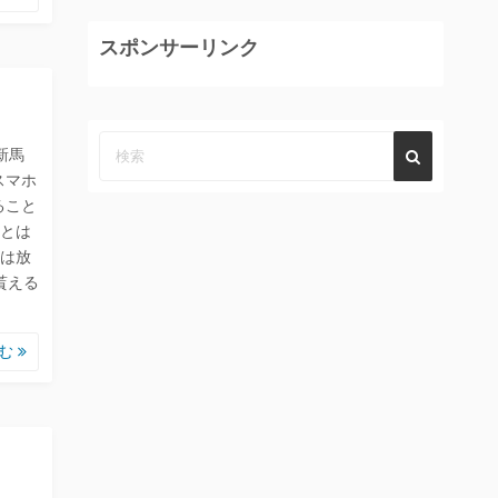
スポンサーリンク
新馬
スマホ
ること
とは
は放
貰える
読む