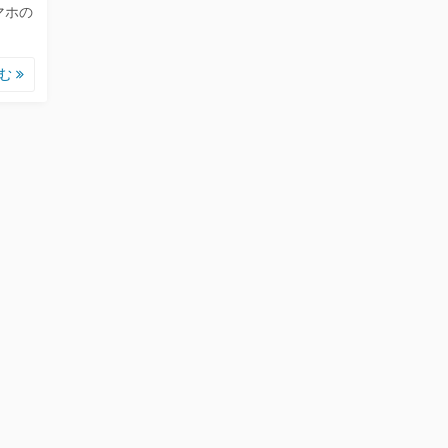
マホの
読む