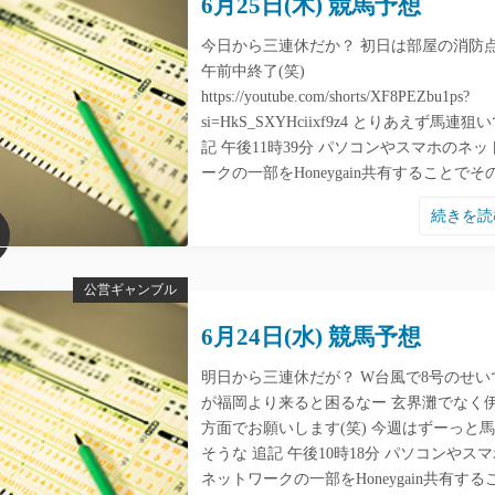
6月25日(木) 競馬予想
今日から三連休だか？ 初日は部屋の消防
午前中終了(笑)
https://youtube.com/shorts/XF8PEZbu1ps?
si=HkS_SXYHciixf9z4 とりあえず馬連狙
記 午後11時39分 パソコンやスマホのネッ
ークの一部をHoneygain共有することでそ
続きを
公営ギャンブル
6月24日(水) 競馬予想
明日から三連休だが？ W台風で8号のせい
が福岡より来ると困るなー 玄界灘でなく
方面でお願いします(笑) 今週はずーっと
そうな 追記 午後10時18分 パソコンやス
ネットワークの一部をHoneygain共有する