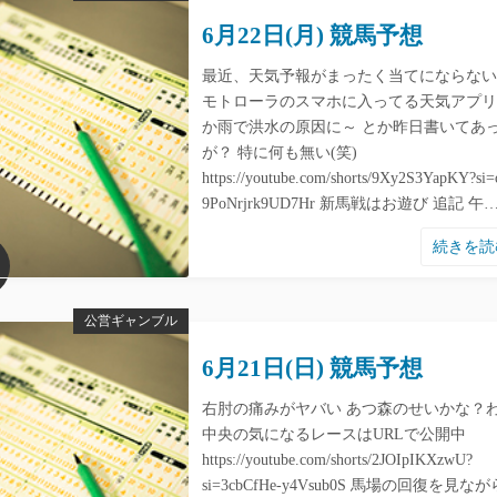
6月22日(月) 競馬予想
最近、天気予報がまったく当てにならない(
モトローラのスマホに入ってる天気アプリ
か雨で洪水の原因に～ とか昨日書いてあ
が？ 特に何も無い(笑)
https://youtube.com/shorts/9Xy2S3YapKY?si=
9PoNrjrk9UD7Hr 新馬戦はお遊び 追記 午
続きを
公営ギャンブル
6月21日(日) 競馬予想
右肘の痛みがヤバい あつ森のせいかな？
中央の気になるレースはURLで公開中
https://youtube.com/shorts/2JOIpIKXzwU?
si=3cbCfHe-y4Vsub0S 馬場の回復を見な