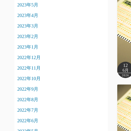
2023年5月
2023年4月
2023年3月
2023年2月
2023年1月
2022年12月
12
2022年11月
6月
2026
2022年10月
2022年9月
2022年8月
2022年7月
2022年6月