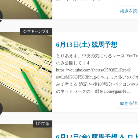
続きを
公営ギャンブル
6月13日(土) 競馬予想
とりあえず、中央の気になるレース YouTu
のみ公開してます
https://youtube.com/shorts/O5fQ9E1Rsp4?
si=LsMK6OF56Rhhug-6 ちょっと多いの
みて考える 追記 午後10時5分 パソコンや
のネットワークの一部をHoneygain共…
続きを
LOTO系
6月12日(金) 競馬予想 ＆ ロ