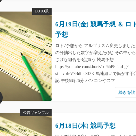
LOTO系
6月19日(金) 競馬予想 ＆ ロ
予想
ロト7予想から アルゴリズム変更しました
の分抽出した数字が増えた(笑) その中か
さげな組合を3点買う 競馬予想
https://youtube.com/shorts/bT6hP8n2uLg?
si=uvbfeV7BdiheSf2K 馬連狙いで転がす予
記 午後9時26分 パソコンやスマ…
続きを
公営ギャンブル
6月18日(木) 競馬予想