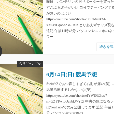
昨日、バンテリンの肘サポーターを買った
すこぶる調子がいい 自分でテーピングす
が無いのはよい
https://youtube.com/shorts/c0tlOMiszkM?
si=EkILqobaZki-5nJh とりあえずオッズ
追記 午後11時43分 パソコンやスマホのネ
ワー…
続きを
公営ギャンブル
6月14日(日) 競馬予想
Switch2であつ森しすぎて右肘が痛い(笑) 
温泉治療するしかないな(笑)
https://youtube.com/shorts/eIYWl0fJZsw?
si=GZYPwl8OavbkWYQj 中央の気になる
はYouTubeでのみ公開してます 追記 午後11
分 パソコンやスマホの…