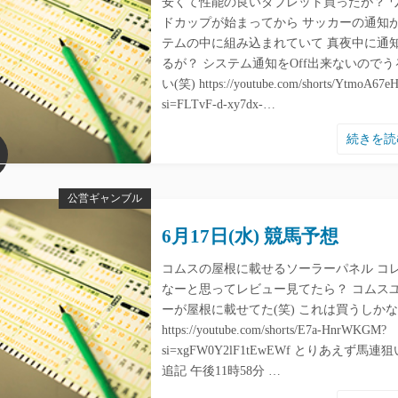
安くて性能の良いタブレット買ったが？ 
ドカップが始まってから サッカーの通知
テムの中に組み込まれていて 真夜中に通
るが？ システム通知をOff出来ないのでう
い(笑) https://youtube.com/shorts/YtmoA67e
si=FLTvF-d-xy7dx-…
続きを
公営ギャンブル
6月17日(水) 競馬予想
コムスの屋根に載せるソーラーパネル コ
なーと思ってレビュー見てたら？ コムス
ーが屋根に載せてた(笑) これは買うしか
https://youtube.com/shorts/E7a-HnrWKGM?
si=xgFW0Y2lF1tEwEWf とりあえず馬連
追記 午後11時58分 …