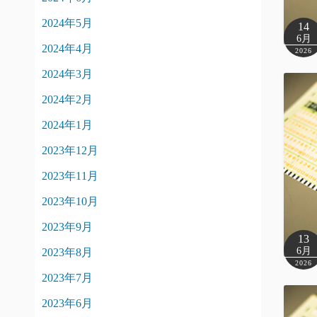
2024年5月
14
6月
2024年4月
2026
2024年3月
2024年2月
2024年1月
2023年12月
2023年11月
2023年10月
2023年9月
13
6月
2023年8月
2026
2023年7月
2023年6月