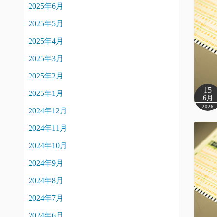
2025年6月
2025年5月
2025年4月
2025年3月
2025年2月
15
2025年1月
6月
2026
2024年12月
2024年11月
2024年10月
2024年9月
2024年8月
2024年7月
2024年6月