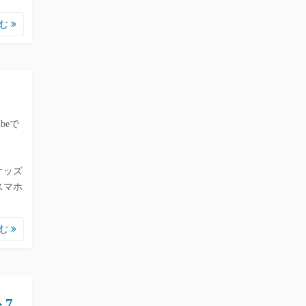
読む
beで
でオッズ
スマホ
読む
ト7