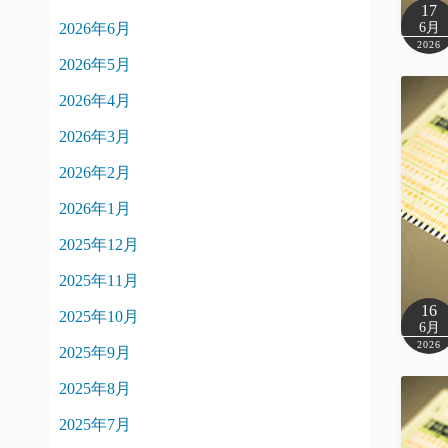
17
2026年6月
6月
2026
2026年5月
2026年4月
2026年3月
2026年2月
2026年1月
2025年12月
2025年11月
16
2025年10月
6月
2026
2025年9月
2025年8月
2025年7月