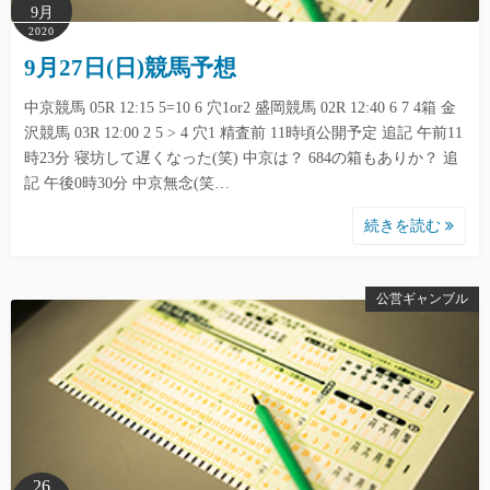
9月
2020
9月27日(日)競馬予想
中京競馬 05R 12:15 5=10 6 穴1or2 盛岡競馬 02R 12:40 6 7 4箱 金
沢競馬 03R 12:00 2 5 > 4 穴1 精査前 11時頃公開予定 追記 午前11
時23分 寝坊して遅くなった(笑) 中京は？ 684の箱もありか？ 追
記 午後0時30分 中京無念(笑…
続きを読む
公営ギャンブル
26