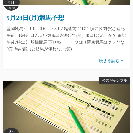
9月
2020
9月28日(月)競馬予想
盛岡競馬 02R 12:20 6=2 > 3 1 7 精査前 11時半頃に公開予定 追記
午前11時4分 ばんえい競馬はお遊びで(笑) 8Rは1頭流しか？ 追記
午後7時53分 船橋競馬 下せぬ・・・ やはり関東競馬はクソだな
(笑) 馬の能力と結果が伴わない(笑)…
続きを読む
公営ギャンブル
27