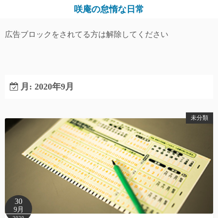
コ
咲庵の怠惰な日常
ン
テ
広告ブロックをされてる方は解除してください
ン
ツ
へ
ス
月:
2020年9月
キ
ッ
未分類
プ
30
9月
2020