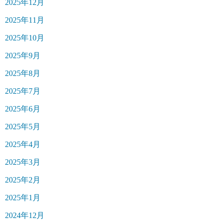
2025年12月
2025年11月
2025年10月
2025年9月
2025年8月
2025年7月
2025年6月
2025年5月
2025年4月
2025年3月
2025年2月
2025年1月
2024年12月