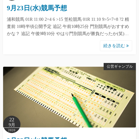
9月23日(水)競馬予想
浦和競馬 01R 11:00 2=4 6 >15 笠松競馬 01R 11:10 9>5=7=8 ?2 精
査前 10時半頃公開予定 追記 午前10時25分 門別競馬がおすすめ
かな？ 追記 午後9時10分 やはり門別競馬が勝負だったか(笑)…
続きを読む
公営ギャンブル
22
9月
2020