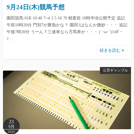
9月24日(木)競馬予想
園田競馬 01R 10:40 7>4 3 5 10 ?9 精査前 10時半頃公開予定 追記
午前10時20分 門別7が勝負かな？ 園田1はなんか微妙・・・ 追記
午後7時20分 うーん？三連単なら万馬券が・・・ (´･ω･`)ｼｮﾎﾞｰ
ﾝ…
続きを読む
公営ギャンブル
23
9月
2020