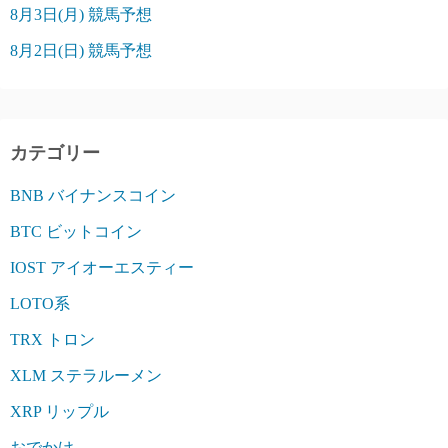
8月3日(月) 競馬予想
ョ
8月2日(日) 競馬予想
ン
カテゴリー
BNB バイナンスコイン
BTC ビットコイン
IOST アイオーエスティー
LOTO系
TRX トロン
XLM ステラルーメン
XRP リップル
おでかけ