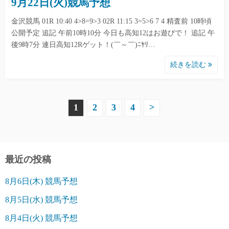
9月22日(火)競馬予想
金沢競馬 01R 10:40 4>8=9>3 02R 11:15 3=5>6 7 4 精査前 10時頃
公開予定 追記 午前10時10分 今日も高知12はお遊びで！ 追記 午
後9時7分 連日高知12Rゲット！(￣～￣)ﾆﾔﾘ…
続きを読む
投
1
2
3
4
>
稿
ナ
最近の投稿
ビ
8月6日(木) 競馬予想
ゲ
8月5日(水) 競馬予想
ー
8月4日(火) 競馬予想
シ