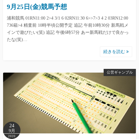
9月25日(金)競馬予想
浦和競馬 01RN11:00 2>4 3/1 6 02RN11:30 6>>7>3 4 2 03RN12:00
736箱>4 精査前 10時半頃公開予定 追記 午前10時30分 新馬戦メ
インで遊びたい(笑) 追記 午後6時57分 あー新馬戦だけで良かっ
たな(笑)…
続きを読む
公営ギャンブル
24
9月
2020