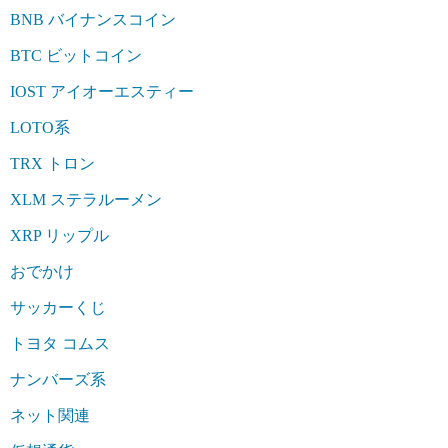
BNB バイナンスコイン
BTC ビットコイン
IOST アイオーエスティー
LOTO系
TRX トロン
XLM ステラルーメン
XRP リップル
おでかけ
サッカーくじ
トヨタ コムス
ナンバーズ系
ネット関連