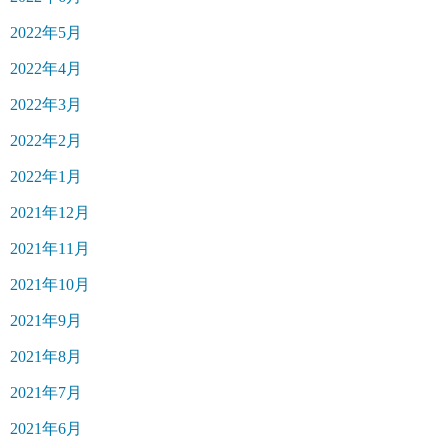
2022年5月
2022年4月
2022年3月
2022年2月
2022年1月
2021年12月
2021年11月
2021年10月
2021年9月
2021年8月
2021年7月
2021年6月