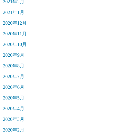
2021年2月
2021年1月
2020年12月
2020年11月
2020年10月
2020年9月
2020年8月
2020年7月
2020年6月
2020年5月
2020年4月
2020年3月
2020年2月