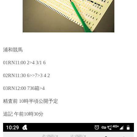
浦和競馬
01RN11:00 2>4 3/1 6
02RN11:30 6>>7>3 4 2
03RN12:00 736箱>4
精査前 10時半頃公開予定
追記 午前10時30分