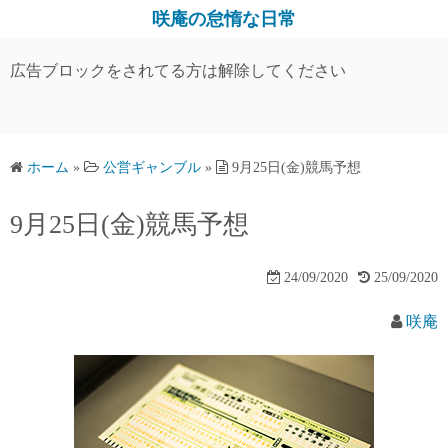
コ
咲庵の怠惰な日常
ン
テ
広告ブロックをされてる方は解除してください
ン
ツ
へ
ス
ホーム
»
公営ギャンブル
»
9月25日(金)競馬予想
キ
9月25日(金)競馬予想
ッ
プ
24/09/2020
25/09/2020
咲庵