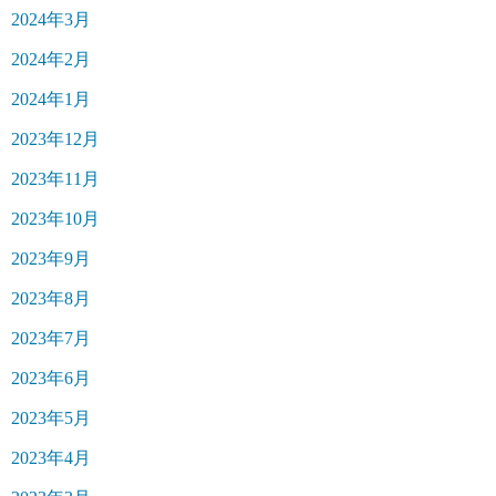
2024年3月
2024年2月
2024年1月
2023年12月
2023年11月
2023年10月
2023年9月
2023年8月
2023年7月
2023年6月
2023年5月
2023年4月