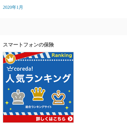
2020年1月
スマートフォンの保険