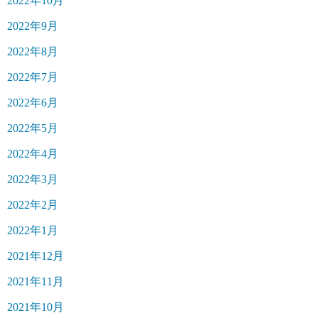
2022年10月
2022年9月
2022年8月
2022年7月
2022年6月
2022年5月
2022年4月
2022年3月
2022年2月
2022年1月
2021年12月
2021年11月
2021年10月