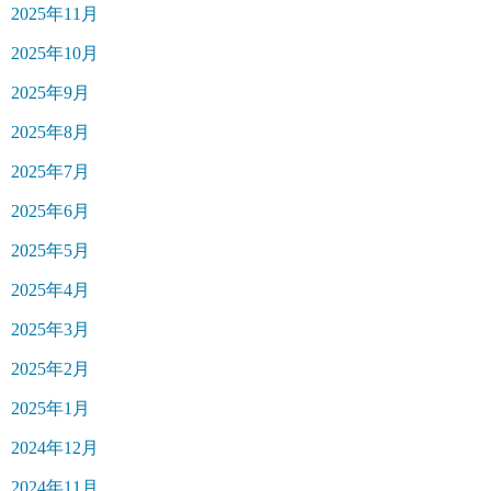
2025年11月
2025年10月
2025年9月
2025年8月
2025年7月
2025年6月
2025年5月
2025年4月
2025年3月
2025年2月
2025年1月
2024年12月
2024年11月