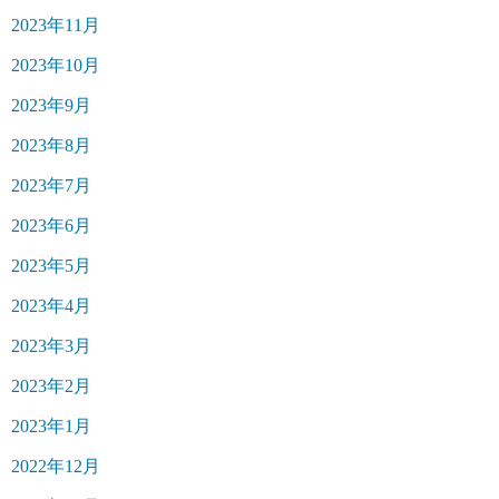
2023年11月
2023年10月
2023年9月
2023年8月
2023年7月
2023年6月
2023年5月
2023年4月
2023年3月
2023年2月
2023年1月
2022年12月