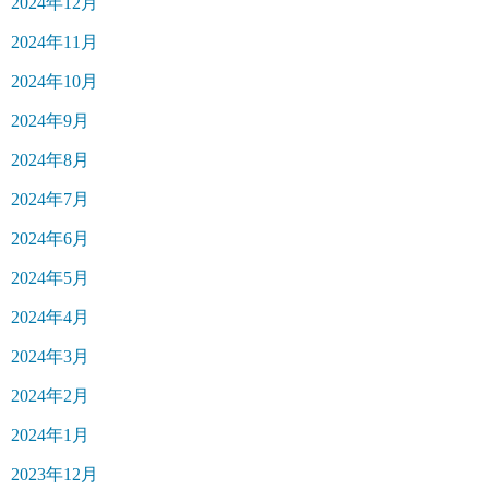
2024年12月
2024年11月
2024年10月
2024年9月
2024年8月
2024年7月
2024年6月
2024年5月
2024年4月
2024年3月
2024年2月
2024年1月
2023年12月