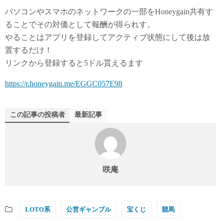
パソコンやスマホのネットワークの一部をHoneygain共有す
ることでその対価として報酬が得られす。
やることはアプリを登録してアクティブ状態にして後は放
置するだけ！
リンクから登録すると5ドル貰えるます
https://r.honeygain.me/EGGC057E98
この記事の投稿者
最新記事
咲庵
LOTO系
公営ギャンブル
宝くじ
競馬