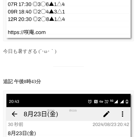
今日も暑すぎる (´･ω･｀)
追記 午後8時43分