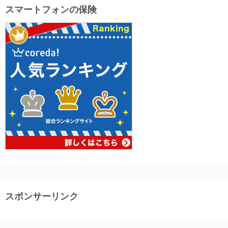
スマートフォンの保険
スポンサーリンク