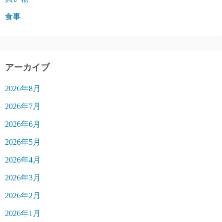
食事
アーカイブ
2026年8月
2026年7月
2026年6月
2026年5月
2026年4月
2026年3月
2026年2月
2026年1月