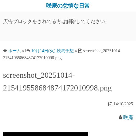
コ
咲庵の怠惰な日常
ン
テ
広告ブロックをされてる方は解除してください
ン
ツ
へ
ス
ホーム
»
10月14日(火) 競馬予想
»
screenshot_20251014-
215419558684874172010998.png
キ
ッ
screenshot_20251014-
プ
215419558684874172010998.png
14/10/2025
咲庵