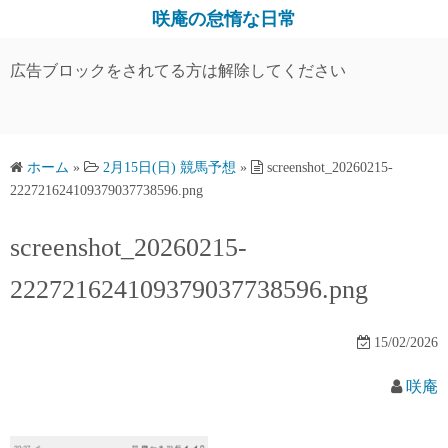
コ
咲庵の怠惰な日常
ン
テ
広告ブロックをされてる方は解除してください
ン
ツ
へ
ス
ホーム
»
2月15日(日) 競馬予想
»
screenshot_20260215-
222721624109379037738596.png
キ
ッ
screenshot_20260215-
プ
222721624109379037738596.png
15/02/2026
咲庵