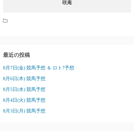
咲庵
最近の投稿
8月7日(金) 競馬予想 ＆ ロト7予想
8月6日(木) 競馬予想
8月5日(水) 競馬予想
8月4日(火) 競馬予想
8月3日(月) 競馬予想