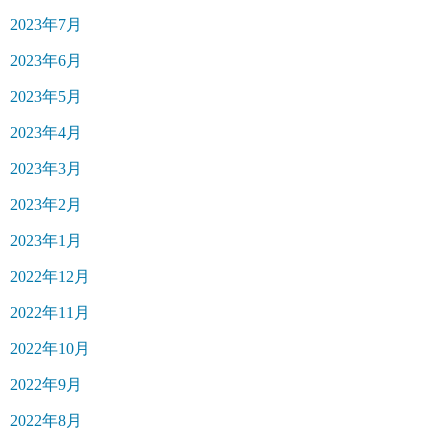
2023年7月
2023年6月
2023年5月
2023年4月
2023年3月
2023年2月
2023年1月
2022年12月
2022年11月
2022年10月
2022年9月
2022年8月