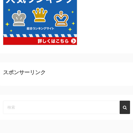
スポンサーリンク