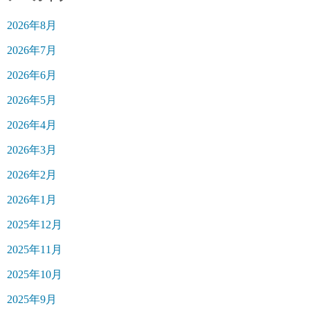
2026年8月
2026年7月
2026年6月
2026年5月
2026年4月
2026年3月
2026年2月
2026年1月
2025年12月
2025年11月
2025年10月
2025年9月