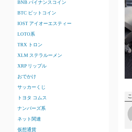
BNB バイナンスコイン
BTC ビットコイン
IOST アイオーエスティー
LOTO系
TRX トロン
XLM ステラルーメン
XRP リップル
おでかけ
サッカーくじ
トヨタ コムス
ナンバーズ系
ネット関連
仮想通貨