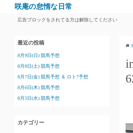
コ
咲庵の怠惰な日常
ン
テ
広告ブロックをされてる方は解除してください
ン
ツ
へ
最近の投稿
ス
8月9日(日) 競馬予想
キ
i
ッ
8月8日(土) 競馬予想
プ
6
8月7日(金) 競馬予想 ＆ ロト7予想
8月6日(木) 競馬予想
8月5日(水) 競馬予想
カテゴリー