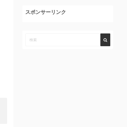
スポンサーリンク