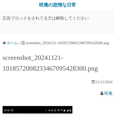
コ
咲庵の怠惰な日常
ン
テ
広告ブロックをされてる方は解除してください
ン
ツ
へ
ス
ホーム
»
screenshot_20241121-1018572008233467095428300.png
キ
screenshot_20241121-
ッ
プ
1018572008233467095428300.png
21/11/2024
咲庵