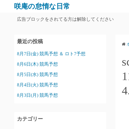
コ
咲庵の怠惰な日常
ン
テ
広告ブロックをされてる方は解除してください
ン
ツ
へ
最近の投稿
ス
8月7日(金) 競馬予想 ＆ ロト7予想
キ
s
ッ
8月6日(木) 競馬予想
プ
1
8月5日(水) 競馬予想
8月4日(火) 競馬予想
4
8月3日(月) 競馬予想
カテゴリー