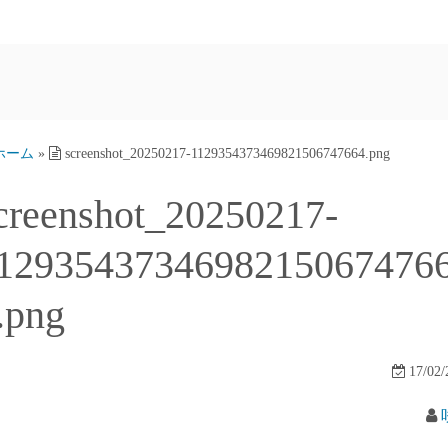
ホーム
»
screenshot_20250217-1129354373469821506747664.png
creenshot_20250217-
1293543734698215067476
.png
17/02/