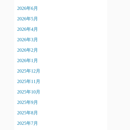
2026年6月
2026年5月
2026年4月
2026年3月
2026年2月
2026年1月
2025年12月
2025年11月
2025年10月
2025年9月
2025年8月
2025年7月