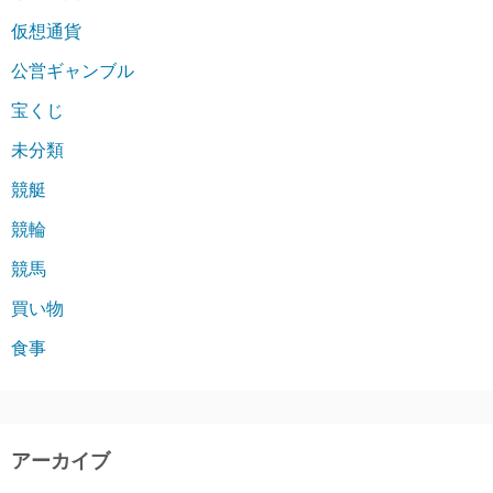
仮想通貨
公営ギャンブル
宝くじ
未分類
競艇
競輪
競馬
買い物
食事
アーカイブ