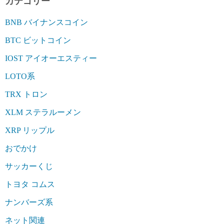
カテゴリー
BNB バイナンスコイン
BTC ビットコイン
IOST アイオーエスティー
LOTO系
TRX トロン
XLM ステラルーメン
XRP リップル
おでかけ
サッカーくじ
トヨタ コムス
ナンバーズ系
ネット関連