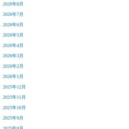
2026年8月
2026年7月
2026年6月
2026年5月
2026年4月
2026年3月
2026年2月
2026年1月
2025年12月
2025年11月
2025年10月
2025年9月
2025年8月