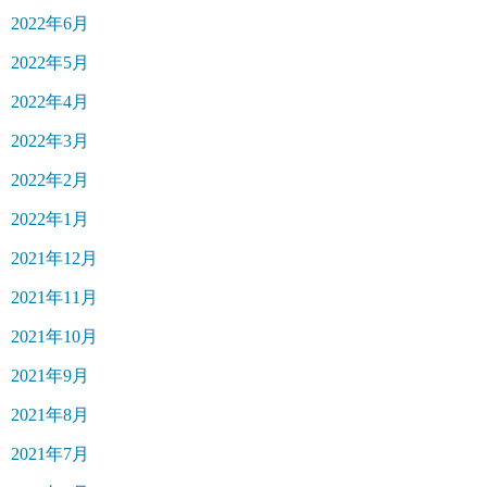
2022年6月
2022年5月
2022年4月
2022年3月
2022年2月
2022年1月
2021年12月
2021年11月
2021年10月
2021年9月
2021年8月
2021年7月