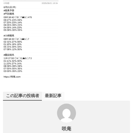
この記事の投稿者
最新記事
咲庵