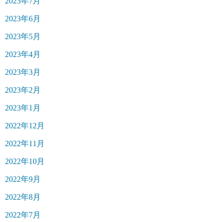
2023年7月
2023年6月
2023年5月
2023年4月
2023年3月
2023年2月
2023年1月
2022年12月
2022年11月
2022年10月
2022年9月
2022年8月
2022年7月