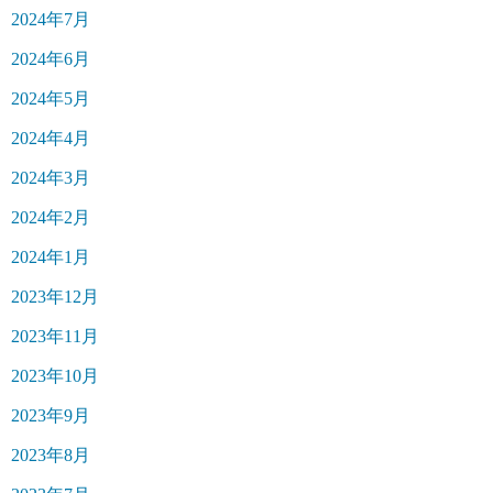
2024年7月
2024年6月
2024年5月
2024年4月
2024年3月
2024年2月
2024年1月
2023年12月
2023年11月
2023年10月
2023年9月
2023年8月