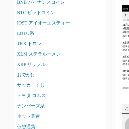
BNB バイナンスコイン
BTC ビットコイン
IOST アイオーエスティー
LOTO系
TRX トロン
XLM ステラルーメン
XRP リップル
おでかけ
サッカーくじ
トヨタ コムス
ナンバーズ系
ネット関連
仮想通貨