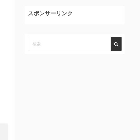
スポンサーリンク