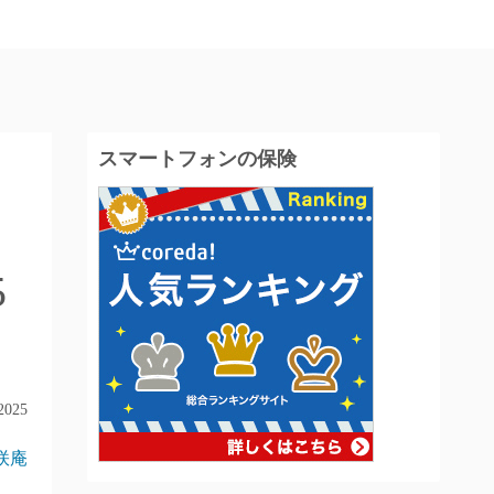
スマートフォンの保険
5
2025
咲庵