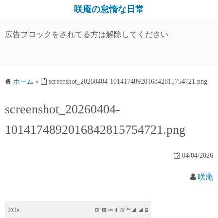
コ
咲庵の怠惰な日常
ン
テ
広告ブロックをされてる方は解除してください
ン
ツ
へ
ス
ホーム
»
screenshot_20260404-1014174892016842815754721.png
キ
screenshot_20260404-
ッ
プ
1014174892016842815754721.png
04/04/2026
咲庵