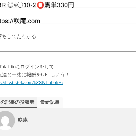
落ちしてたわかる
kTok Liteにログインをして
友達と一緒に報酬をGETしよう！
ps://lite.tiktok.com/t/ZSNLnhohH/
この記事の投稿者
最新記事
咲庵