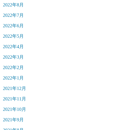
2022年8月
2022年7月
2022年6月
2022年5月
2022年4月
2022年3月
2022年2月
2022年1月
2021年12月
2021年11月
2021年10月
2021年9月