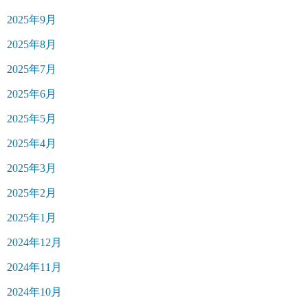
2025年9月
2025年8月
2025年7月
2025年6月
2025年5月
2025年4月
2025年3月
2025年2月
2025年1月
2024年12月
2024年11月
2024年10月