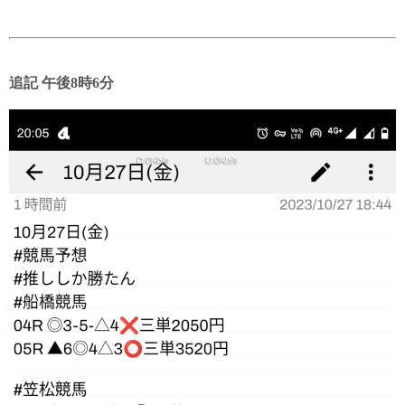
追記 午後8時6分