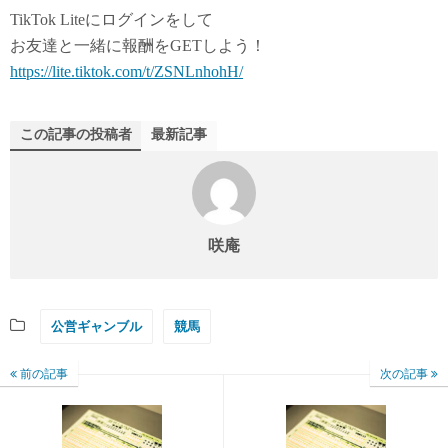
TikTok Liteにログインをして
お友達と一緒に報酬をGETしよう！
https://lite.tiktok.com/t/ZSNLnhohH/
この記事の投稿者
最新記事
咲庵
公営ギャンブル
競馬
前の記事
次の記事