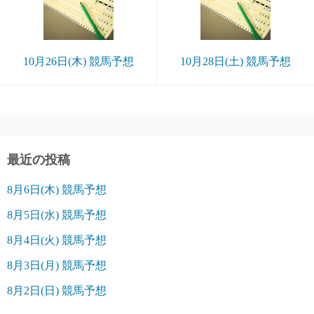
10月26日(木) 競馬予想
10月28日(土) 競馬予想
最近の投稿
8月6日(木) 競馬予想
8月5日(水) 競馬予想
8月4日(火) 競馬予想
8月3日(月) 競馬予想
8月2日(日) 競馬予想