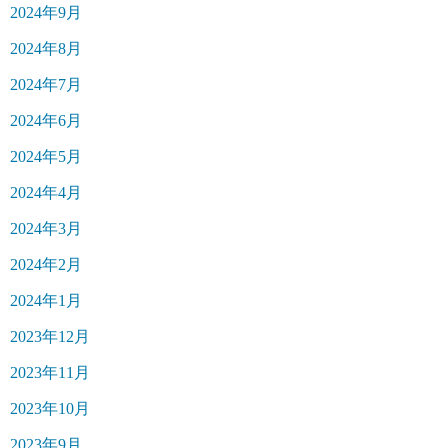
2024年9月
2024年8月
2024年7月
2024年6月
2024年5月
2024年4月
2024年3月
2024年2月
2024年1月
2023年12月
2023年11月
2023年10月
2023年9月