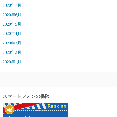
2020年7月
2020年6月
2020年5月
2020年4月
2020年3月
2020年2月
2020年1月
スマートフォンの保険