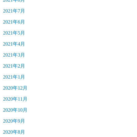
2021年7月
2021年6月
2021年5月
2021年4月
2021年3月
2021年2月
2021年1月
2020年12月
2020年11月
2020年10月
2020年9月
2020年8月