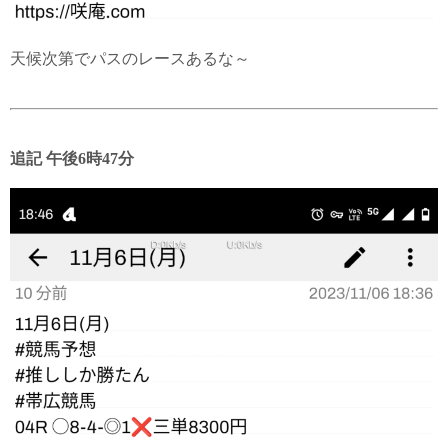
天候次第でパスのレースあるな～
追記 午後6時47分