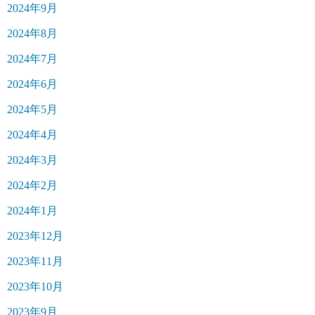
2024年9月
2024年8月
2024年7月
2024年6月
2024年5月
2024年4月
2024年3月
2024年2月
2024年1月
2023年12月
2023年11月
2023年10月
2023年9月