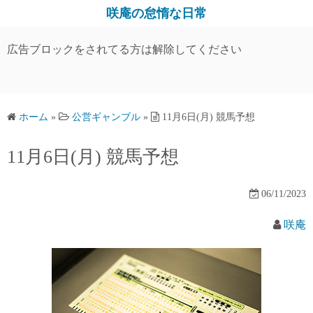
コ
咲庵の怠惰な日常
ン
テ
広告ブロックをされてる方は解除してください
ン
ツ
へ
ス
ホーム
»
公営ギャンブル
»
11月6日(月) 競馬予想
キ
11月6日(月) 競馬予想
ッ
プ
06/11/2023
咲庵