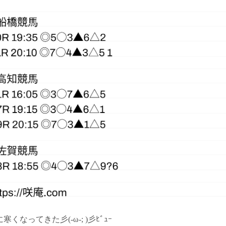
寒くなってきた彡(-ω-; )彡ﾋﾞｭｰ