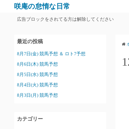
コ
咲庵の怠惰な日常
ン
テ
広告ブロックをされてる方は解除してください
ン
ツ
へ
最近の投稿
ス
8月7日(金) 競馬予想 ＆ ロト7予想
キ
ッ
8月6日(木) 競馬予想
プ
8月5日(水) 競馬予想
8月4日(火) 競馬予想
8月3日(月) 競馬予想
カテゴリー