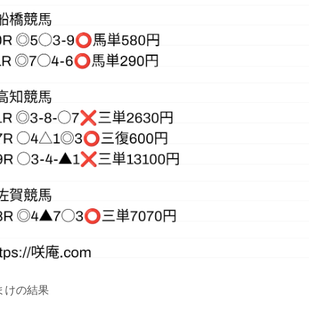
まけの結果