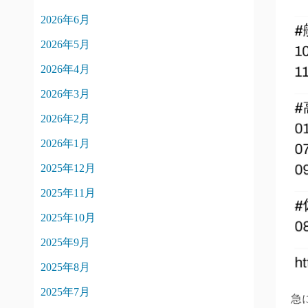
2026年6月
2026年5月
2026年4月
2026年3月
2026年2月
2026年1月
2025年12月
2025年11月
2025年10月
2025年9月
2025年8月
2025年7月
急に