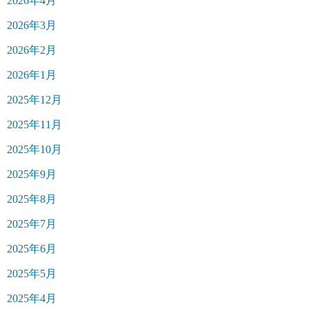
2026年4月
2026年3月
2026年2月
2026年1月
2025年12月
2025年11月
2025年10月
2025年9月
2025年8月
2025年7月
2025年6月
2025年5月
2025年4月