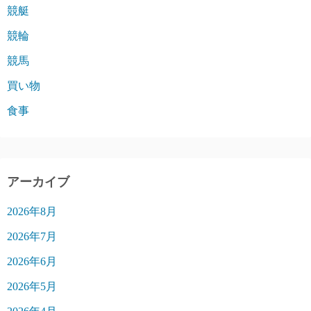
競艇
競輪
競馬
買い物
食事
アーカイブ
2026年8月
2026年7月
2026年6月
2026年5月