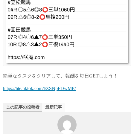
簡単なタスクをクリアして、報酬を毎日GETしよう！
https://lite.tiktok.com/t/ZSNpFDwMP/
この記事の投稿者
最新記事