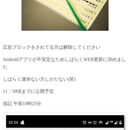
広告ブロックをされてる方は解除してください
Androidアプリが不安定なためしばらくWEB更新に決めまし
た
しばらく連休ない方しかたない(笑)
11：30頃までに公開予定
追記 午前10時25分