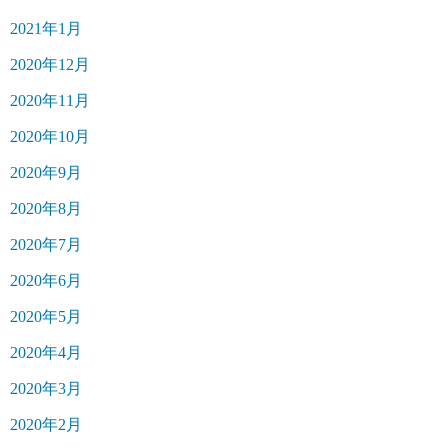
2021年1月
2020年12月
2020年11月
2020年10月
2020年9月
2020年8月
2020年7月
2020年6月
2020年5月
2020年4月
2020年3月
2020年2月