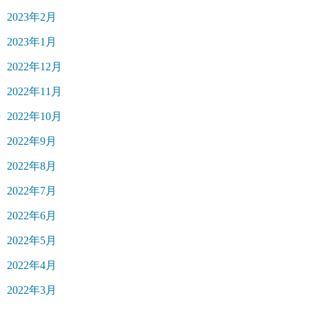
2023年2月
2023年1月
2022年12月
2022年11月
2022年10月
2022年9月
2022年8月
2022年7月
2022年6月
2022年5月
2022年4月
2022年3月