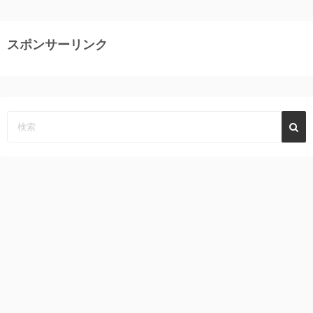
スポンサーリンク