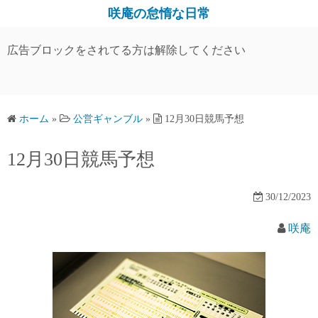
コ
咲庵の怠惰な日常
ン
テ
広告ブロックをされてる方は解除してください
ン
ツ
へ
ス
ホーム
»
公営ギャンブル
»
12月30日競馬予想
キ
12月30日競馬予想
ッ
プ
30/12/2023
咲庵