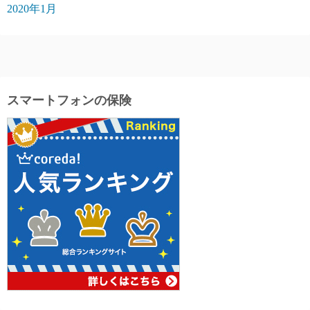
2020年1月
スマートフォンの保険