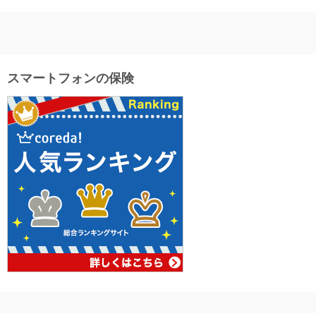
スマートフォンの保険