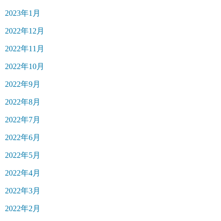
2023年1月
2022年12月
2022年11月
2022年10月
2022年9月
2022年8月
2022年7月
2022年6月
2022年5月
2022年4月
2022年3月
2022年2月