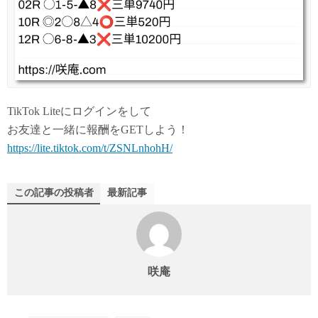
TikTok Liteにログインをして
お友達と一緒に報酬をGETしよう！
https://lite.tiktok.com/t/ZSNLnhohH/
この記事の投稿者
最新記事
咲庵