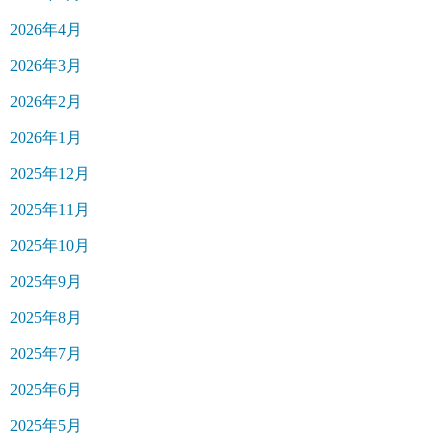
2026年4月
2026年3月
2026年2月
2026年1月
2025年12月
2025年11月
2025年10月
2025年9月
2025年8月
2025年7月
2025年6月
2025年5月