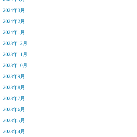
2024年3月
2024年2月
2024年1月
2023年12月
2023年11月
2023年10月
2023年9月
2023年8月
2023年7月
2023年6月
2023年5月
2023年4月