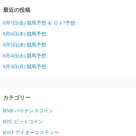
最近の投稿
8月7日(金) 競馬予想 ＆ ロト7予想
8月6日(木) 競馬予想
8月5日(水) 競馬予想
8月4日(火) 競馬予想
8月3日(月) 競馬予想
カテゴリー
BNB バイナンスコイン
BTC ビットコイン
IOST アイオーエスティー