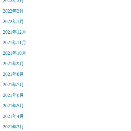
2022年3月
2022年2月
2022年1月
2021年12月
2021年11月
2021年10月
2021年9月
2021年8月
2021年7月
2021年6月
2021年5月
2021年4月
2021年3月