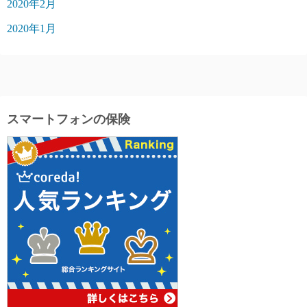
2020年2月
2020年1月
スマートフォンの保険