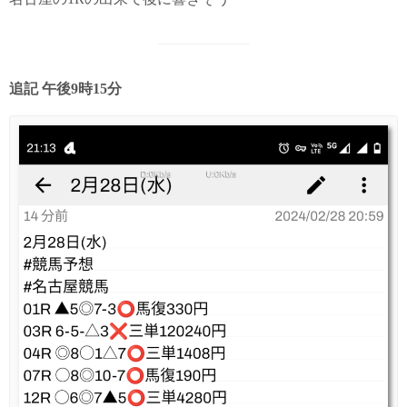
追記 午後9時15分