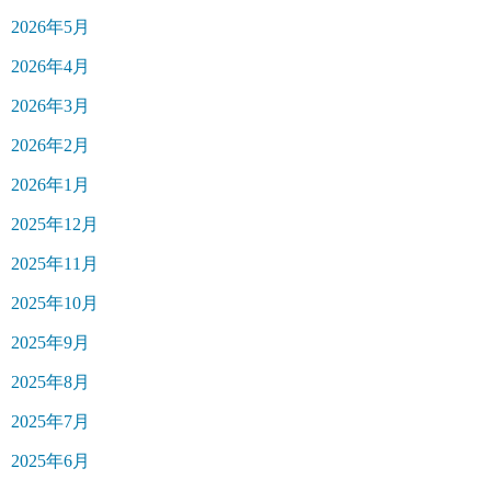
2026年5月
2026年4月
2026年3月
2026年2月
2026年1月
2025年12月
2025年11月
2025年10月
2025年9月
2025年8月
2025年7月
2025年6月