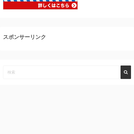
スポンサーリンク