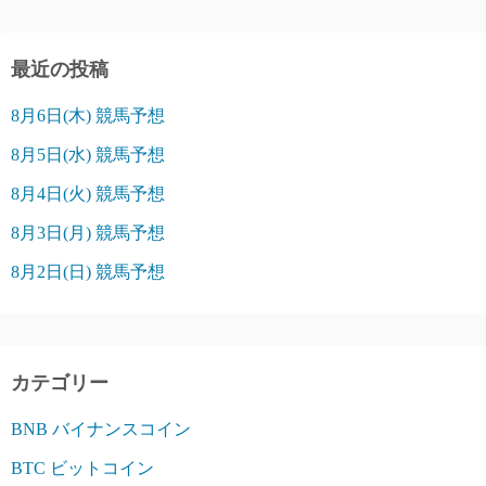
最近の投稿
8月6日(木) 競馬予想
8月5日(水) 競馬予想
8月4日(火) 競馬予想
8月3日(月) 競馬予想
8月2日(日) 競馬予想
カテゴリー
BNB バイナンスコイン
BTC ビットコイン