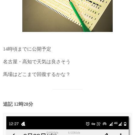
14時頃までに公開予定
名古屋・高知で天気は良さそう
馬場はどこまで回復するかな？
追記 12時28分