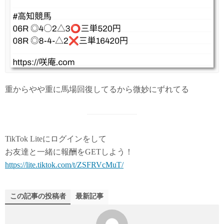
重からやや重に馬場回復してるから微妙にずれてる
TikTok Liteにログインをして
お友達と一緒に報酬をGETしよう！
https://lite.tiktok.com/t/ZSFRVcMuT/
この記事の投稿者
最新記事