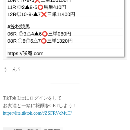
うーん？
TikTok Liteにログインをして
お友達と一緒に報酬をGETしよう！
https://lite.tiktok.com/t/ZSFRVcMuT/