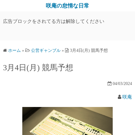
コ
咲庵の怠惰な日常
ン
テ
広告ブロックをされてる方は解除してください
ン
ツ
へ
ス
ホーム
»
公営ギャンブル
»
3月4日(月) 競馬予想
キ
3月4日(月) 競馬予想
ッ
プ
04/03/2024
咲庵