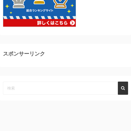
スポンサーリンク