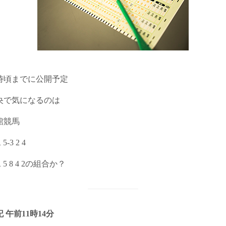
1時頃までに公開予定
央で気になるのは
館競馬
 5-3 2 4
R 5 8 4 2の組合か？
 午前11時14分