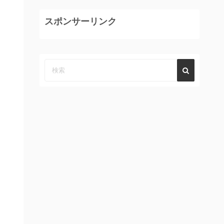
スポンサーリンク