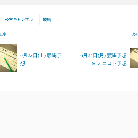
公営ギャンブル
競馬
記事
次
6月22日(土) 競馬予
6月24日(月) 競馬予想
想
＆ ミニロト予想