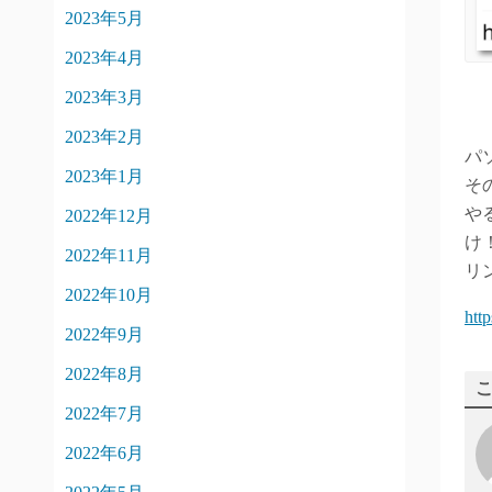
2023年5月
2023年4月
2023年3月
2023年2月
パ
2023年1月
そ
や
2022年12月
け
2022年11月
リ
2022年10月
htt
2022年9月
2022年8月
2022年7月
2022年6月