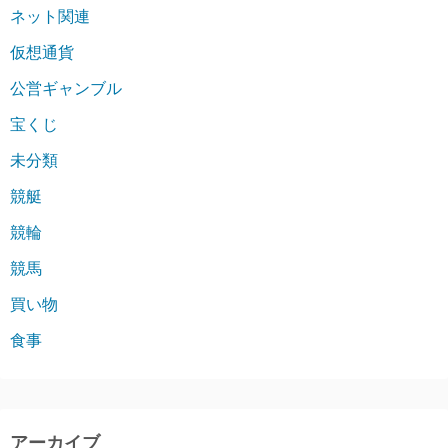
ネット関連
仮想通貨
公営ギャンブル
宝くじ
未分類
競艇
競輪
競馬
買い物
食事
アーカイブ