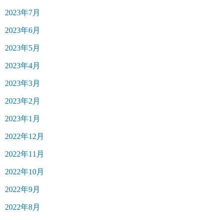
2023年7月
2023年6月
2023年5月
2023年4月
2023年3月
2023年2月
2023年1月
2022年12月
2022年11月
2022年10月
2022年9月
2022年8月