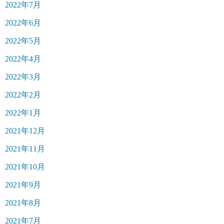
2022年7月
2022年6月
2022年5月
2022年4月
2022年3月
2022年2月
2022年1月
2021年12月
2021年11月
2021年10月
2021年9月
2021年8月
2021年7月