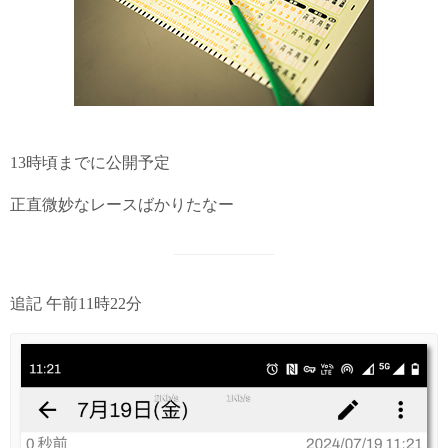
13時頃までに公開予定
正直微妙なレースばかりたなー
追記 午前11時22分