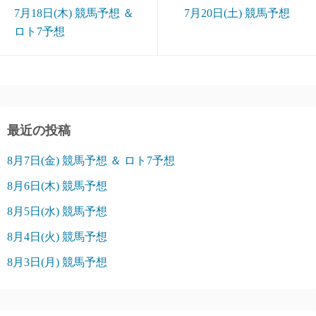
7月18日(木) 競馬予想 ＆
7月20日(土) 競馬予想
ロト7予想
最近の投稿
8月7日(金) 競馬予想 ＆ ロト7予想
8月6日(木) 競馬予想
8月5日(水) 競馬予想
8月4日(火) 競馬予想
8月3日(月) 競馬予想