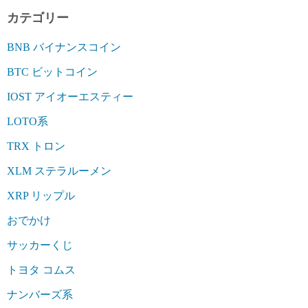
カテゴリー
BNB バイナンスコイン
BTC ビットコイン
IOST アイオーエスティー
LOTO系
TRX トロン
XLM ステラルーメン
XRP リップル
おでかけ
サッカーくじ
トヨタ コムス
ナンバーズ系