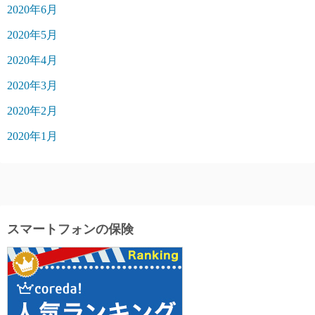
2020年6月
2020年5月
2020年4月
2020年3月
2020年2月
2020年1月
スマートフォンの保険