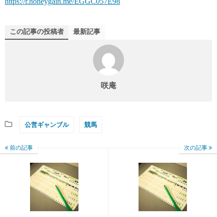
https://r.honeygain.me/EGGC057E98
この記事の投稿者
最新記事
咲庵
公営ギャンブル
競馬
前の記事
次の記事