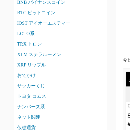
BNB バイナンスコイン
BTC ビットコイン
IOST アイオーエスティー
LOTO系
TRX トロン
XLM ステラルーメン
今
XRP リップル
おでかけ
サッカーくじ
トヨタ コムス
ナンバーズ系
ネット関連
仮想通貨