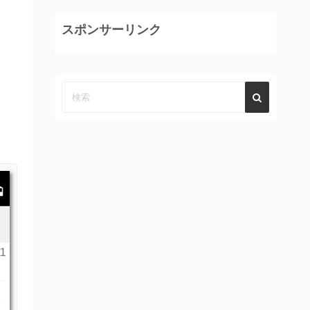
スポンサーリンク