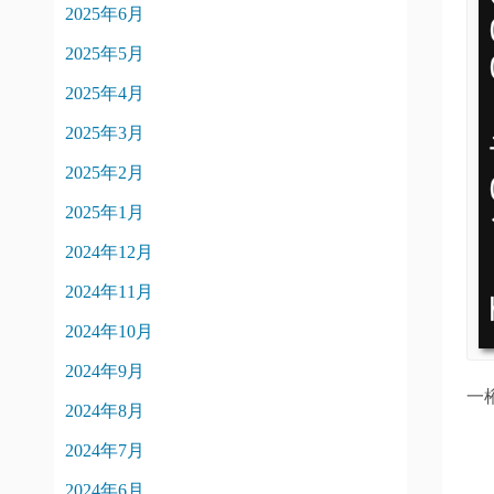
2025年6月
2025年5月
2025年4月
2025年3月
2025年2月
2025年1月
2024年12月
2024年11月
2024年10月
2024年9月
一
2024年8月
2024年7月
2024年6月