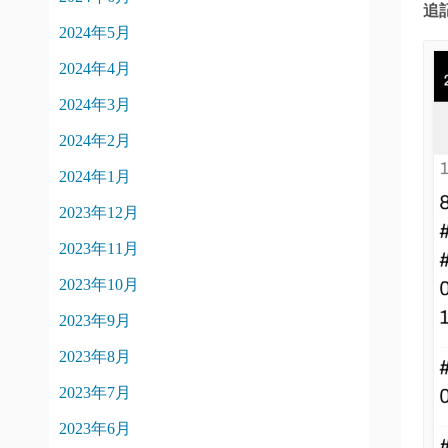
追記
2024年5月
2024年4月
2024年3月
2024年2月
2024年1月
2023年12月
2023年11月
2023年10月
2023年9月
2023年8月
2023年7月
2023年6月