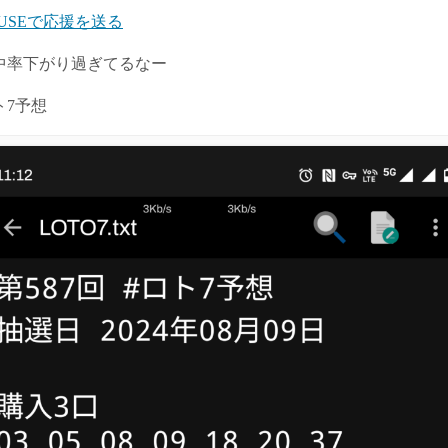
FUSEで応援を送る
中率下がり過ぎてるなー
ト7予想