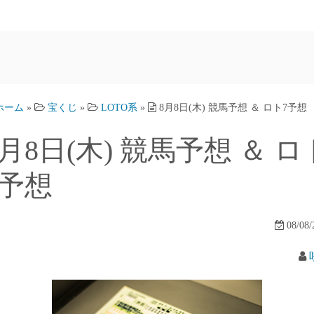
ホーム
»
宝くじ
»
LOTO系
»
8月8日(木) 競馬予想 ＆ ロト7予想
8月8日(木) 競馬予想 ＆ ロ
7予想
08/08/