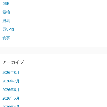
競艇
競輪
競馬
買い物
食事
アーカイブ
2026年8月
2026年7月
2026年6月
2026年5月
2026年4月