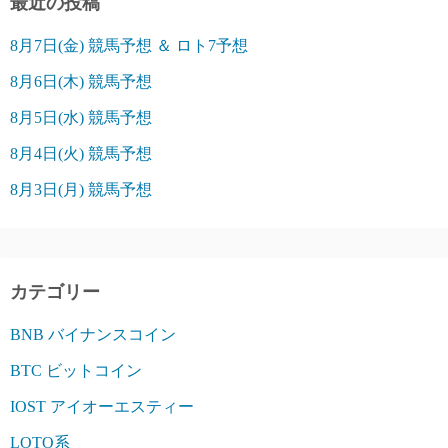
最近の投稿
8月7日(金) 競馬予想 ＆ ロト7予想
8月6日(木) 競馬予想
8月5日(水) 競馬予想
8月4日(火) 競馬予想
8月3日(月) 競馬予想
カテゴリー
BNB バイナンスコイン
BTC ビットコイン
IOST アイオーエスティー
LOTO系