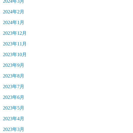
2024年3月
2024年2月
2024年1月
2023年12月
2023年11月
2023年10月
2023年9月
2023年8月
2023年7月
2023年6月
2023年5月
2023年4月
2023年3月