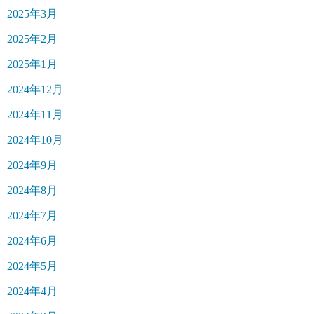
2025年3月
2025年2月
2025年1月
2024年12月
2024年11月
2024年10月
2024年9月
2024年8月
2024年7月
2024年6月
2024年5月
2024年4月