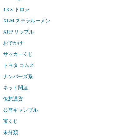
TRX トロン
XLM ステラルーメン
XRP リップル
おでかけ
サッカーくじ
トヨタ コムス
ナンバーズ系
ネット関連
仮想通貨
公営ギャンブル
宝くじ
未分類