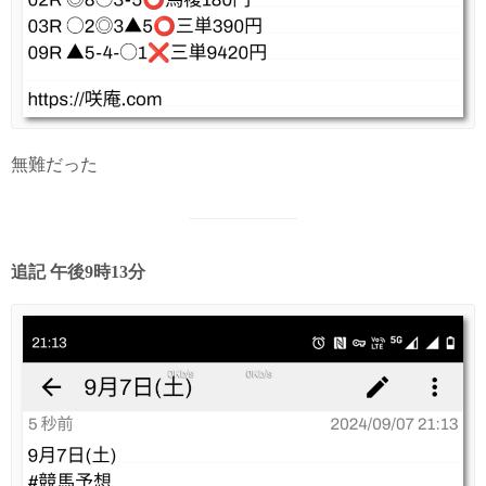
無難だった
追記 午後9時13分