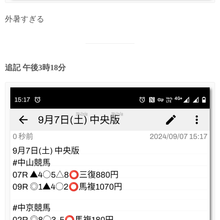
外暑すぎる
追記 午後3時18分