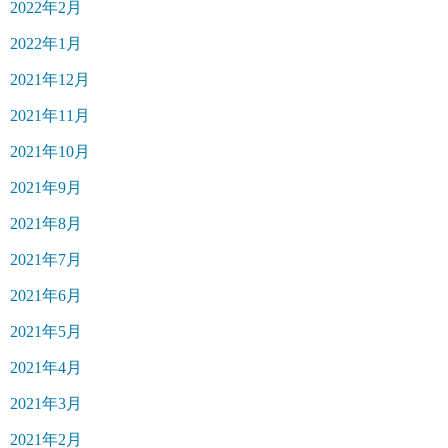
2022年2月
2022年1月
2021年12月
2021年11月
2021年10月
2021年9月
2021年8月
2021年7月
2021年6月
2021年5月
2021年4月
2021年3月
2021年2月