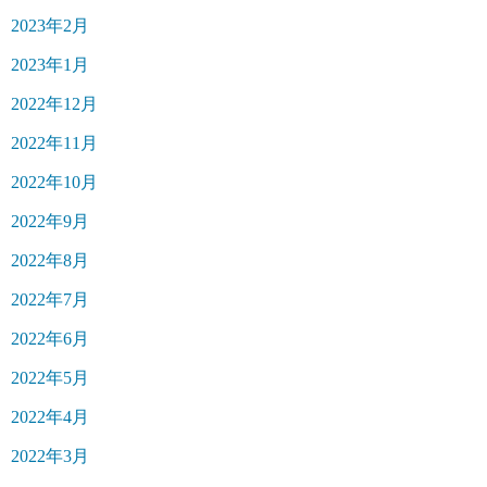
2023年2月
2023年1月
2022年12月
2022年11月
2022年10月
2022年9月
2022年8月
2022年7月
2022年6月
2022年5月
2022年4月
2022年3月