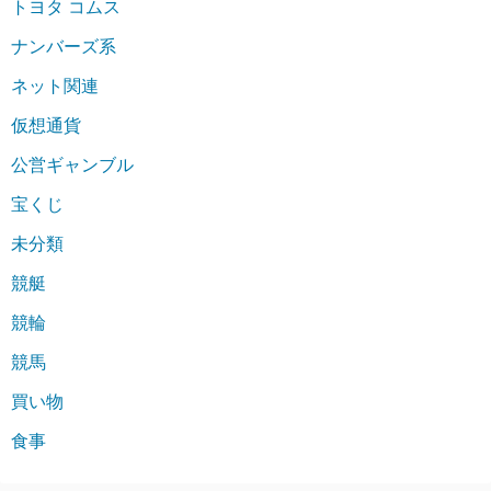
トヨタ コムス
ナンバーズ系
ネット関連
仮想通貨
公営ギャンブル
宝くじ
未分類
競艇
競輪
競馬
買い物
食事