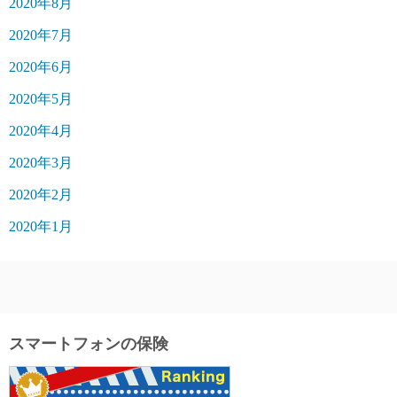
2020年8月
2020年7月
2020年6月
2020年5月
2020年4月
2020年3月
2020年2月
2020年1月
スマートフォンの保険