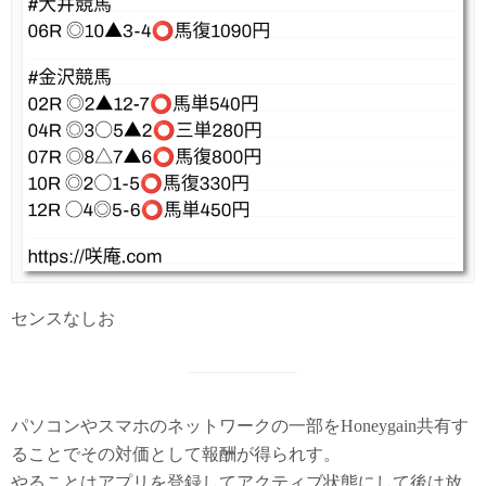
センスなしお
パソコンやスマホのネットワークの一部をHoneygain共有す
ることでその対価として報酬が得られす。
やることはアプリを登録してアクティブ状態にして後は放