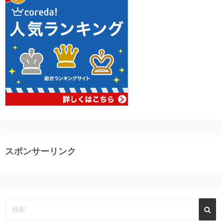
スポンサーリンク