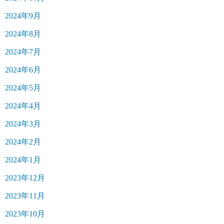
2024年9月
2024年8月
2024年7月
2024年6月
2024年5月
2024年4月
2024年3月
2024年2月
2024年1月
2023年12月
2023年11月
2023年10月