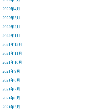
2022年4月
2022年3月
2022年2月
2022年1月
2021年12月
2021年11月
2021年10月
2021年9月
2021年8月
2021年7月
2021年6月
2021年5月