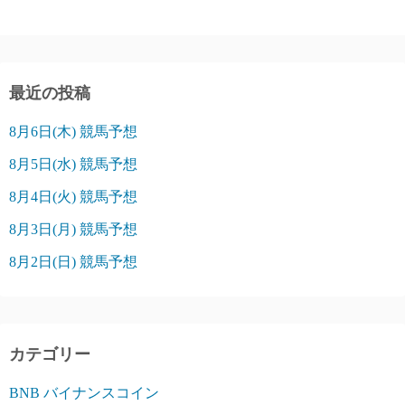
最近の投稿
8月6日(木) 競馬予想
8月5日(水) 競馬予想
8月4日(火) 競馬予想
8月3日(月) 競馬予想
8月2日(日) 競馬予想
カテゴリー
BNB バイナンスコイン