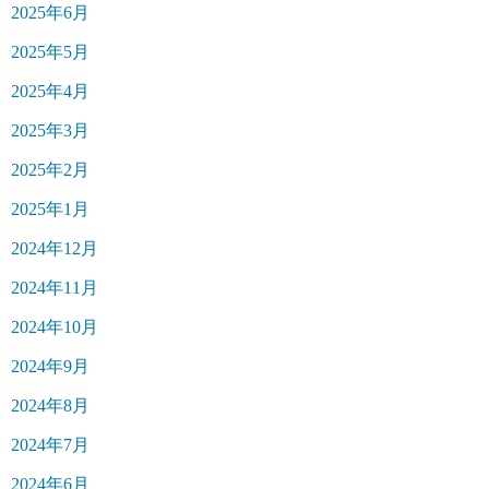
2025年6月
2025年5月
2025年4月
2025年3月
2025年2月
2025年1月
2024年12月
2024年11月
2024年10月
2024年9月
2024年8月
2024年7月
2024年6月