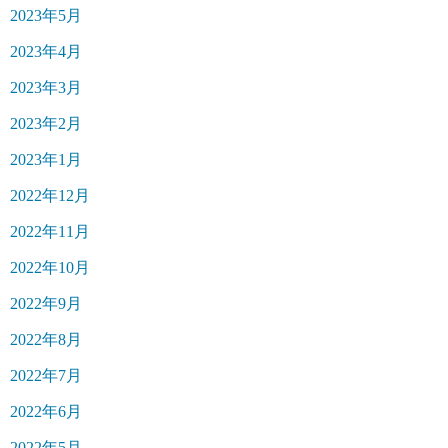
2023年5月
2023年4月
2023年3月
2023年2月
2023年1月
2022年12月
2022年11月
2022年10月
2022年9月
2022年8月
2022年7月
2022年6月
2022年5月