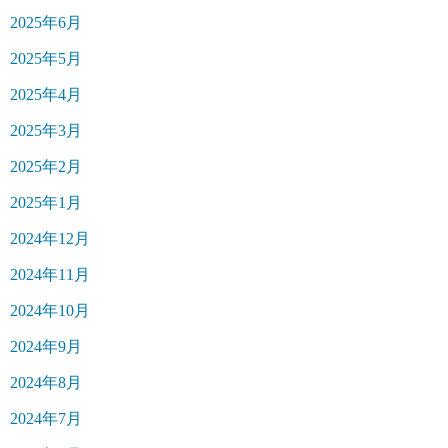
2025年6月
2025年5月
2025年4月
2025年3月
2025年2月
2025年1月
2024年12月
2024年11月
2024年10月
2024年9月
2024年8月
2024年7月