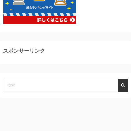
スポンサーリンク