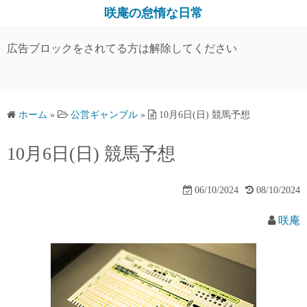
コ
咲庵の怠惰な日常
ン
テ
広告ブロックをされてる方は解除してください
ン
ツ
へ
ス
ホーム
»
公営ギャンブル
»
10月6日(日) 競馬予想
キ
10月6日(日) 競馬予想
ッ
プ
06/10/2024
08/10/2024
咲庵