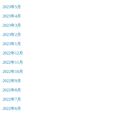
2023年5月
2023年4月
2023年3月
2023年2月
2023年1月
2022年12月
2022年11月
2022年10月
2022年9月
2022年8月
2022年7月
2022年6月