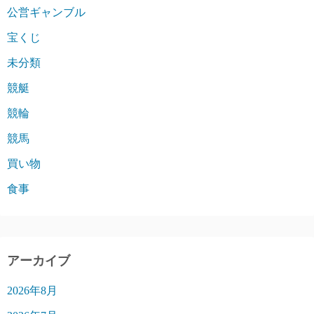
公営ギャンブル
宝くじ
未分類
競艇
競輪
競馬
買い物
食事
アーカイブ
2026年8月