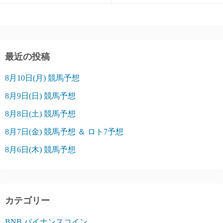
最近の投稿
8月10日(月) 競馬予想
8月9日(日) 競馬予想
8月8日(土) 競馬予想
8月7日(金) 競馬予想 ＆ ロト7予想
8月6日(木) 競馬予想
カテゴリー
BNB バイナンスコイン