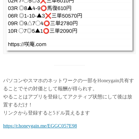
パソコンやスマホのネットワークの一部をHoneygain共有す
ることでその対価として報酬が得られす。
やることはアプリを登録してアクティブ状態にして後は放
置するだけ！
リンクから登録すると5ドル貰えるます
https://r.honeygain.me/EGGC057E98