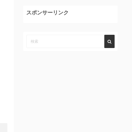
スポンサーリンク