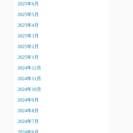
2025年6月
2025年5月
2025年4月
2025年3月
2025年2月
2025年1月
2024年12月
2024年11月
2024年10月
2024年9月
2024年8月
2024年7月
2024年6月