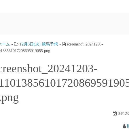
ホーム
»
12月3日(火) 競馬予想
»
screenshot_20241203-
0138561017208695919055.png
creenshot_20241203-
1101385610172086959190
.png
03/12/