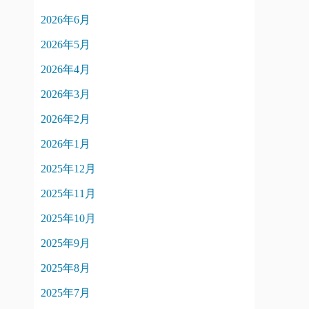
2026年6月
2026年5月
2026年4月
2026年3月
2026年2月
2026年1月
2025年12月
2025年11月
2025年10月
2025年9月
2025年8月
2025年7月