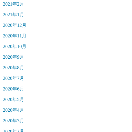
2021年2月
2021年1月
2020年12月
2020年11月
2020年10月
2020年9月
2020年8月
2020年7月
2020年6月
2020年5月
2020年4月
2020年3月
2020年2月