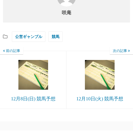
咲庵
公営ギャンブル
競馬
前の記事
次の記事
12月8日(日) 競馬予想
12月10日(火) 競馬予想