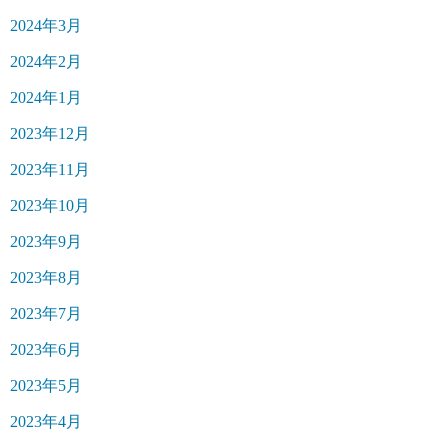
2024年3月
2024年2月
2024年1月
2023年12月
2023年11月
2023年10月
2023年9月
2023年8月
2023年7月
2023年6月
2023年5月
2023年4月