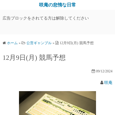
コ
咲庵の怠惰な日常
ン
テ
広告ブロックをされてる方は解除してください
ン
ツ
へ
ス
ホーム
»
公営ギャンブル
»
12月9日(月) 競馬予想
キ
12月9日(月) 競馬予想
ッ
プ
09/12/2024
咲庵