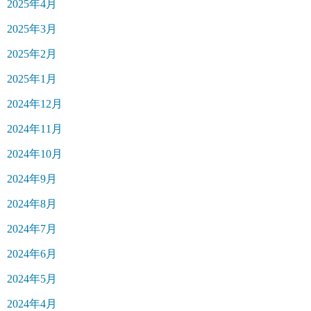
2025年4月
2025年3月
2025年2月
2025年1月
2024年12月
2024年11月
2024年10月
2024年9月
2024年8月
2024年7月
2024年6月
2024年5月
2024年4月