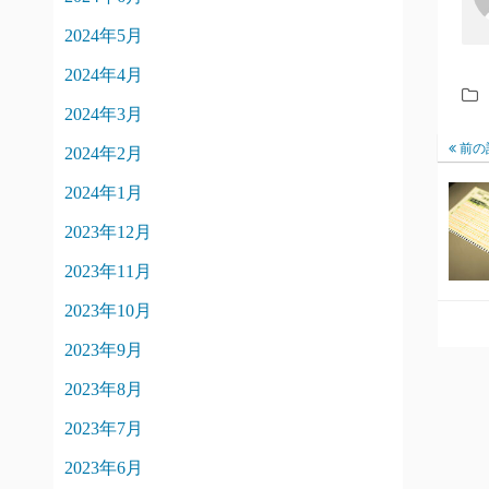
2024年5月
2024年4月
2024年3月
前の
2024年2月
2024年1月
2023年12月
2023年11月
2023年10月
2023年9月
2023年8月
2023年7月
2023年6月