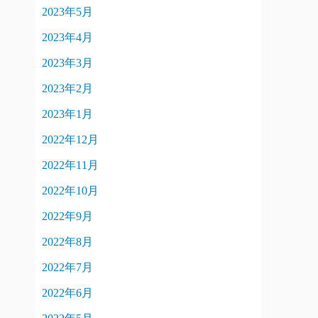
2023年5月
2023年4月
2023年3月
2023年2月
2023年1月
2022年12月
2022年11月
2022年10月
2022年9月
2022年8月
2022年7月
2022年6月