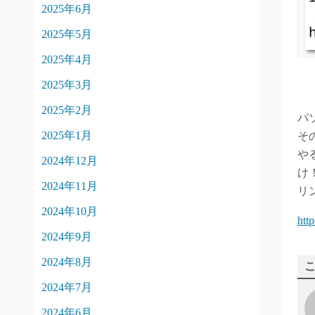
2025年6月
2025年5月
2025年4月
2025年3月
2025年2月
パ
2025年1月
そ
や
2024年12月
け
2024年11月
リ
2024年10月
htt
2024年9月
2024年8月
2024年7月
2024年6月