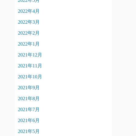
2022年5月
2022年4月
2022年3月
2022年2月
2022年1月
2021年12月
2021年11月
2021年10月
2021年9月
2021年8月
2021年7月
2021年6月
2021年5月