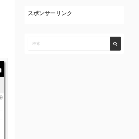
スポンサーリンク