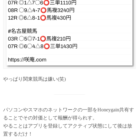
やっぱり関東競馬は嫌い(笑)
パソコンやスマホのネットワークの一部をHoneygain共有す
ることでその対価として報酬が得られす。
やることはアプリを登録してアクティブ状態にして後は放
置するだけ！