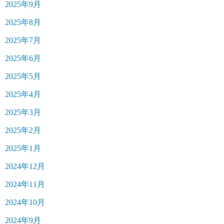
2025年9月
2025年8月
2025年7月
2025年6月
2025年5月
2025年4月
2025年3月
2025年2月
2025年1月
2024年12月
2024年11月
2024年10月
2024年9月