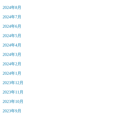
2024年8月
2024年7月
2024年6月
2024年5月
2024年4月
2024年3月
2024年2月
2024年1月
2023年12月
2023年11月
2023年10月
2023年9月