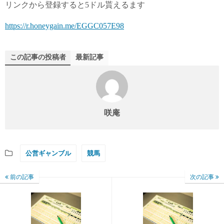
リンクから登録すると5ドル貰えるます
https://r.honeygain.me/EGGC057E98
この記事の投稿者
最新記事
咲庵
公営ギャンブル
競馬
前の記事
次の記事