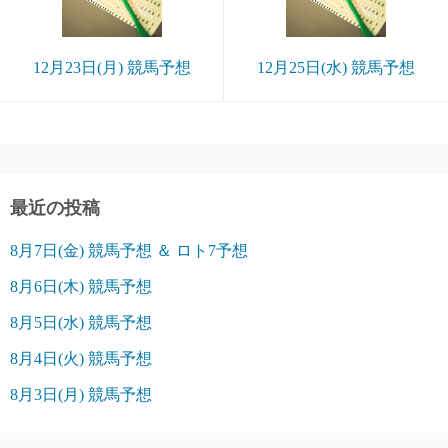
12月23日(月) 競馬予想
12月25日(水) 競馬予想
最近の投稿
8月7日(金) 競馬予想 ＆ ロト7予想
8月6日(木) 競馬予想
8月5日(水) 競馬予想
8月4日(火) 競馬予想
8月3日(月) 競馬予想