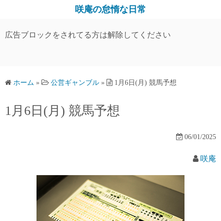
コ
咲庵の怠惰な日常
ン
テ
広告ブロックをされてる方は解除してください
ン
ツ
へ
ス
ホーム
»
公営ギャンブル
»
1月6日(月) 競馬予想
キ
1月6日(月) 競馬予想
ッ
プ
06/01/2025
咲庵