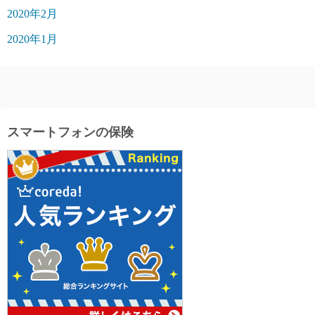
2020年2月
2020年1月
スマートフォンの保険