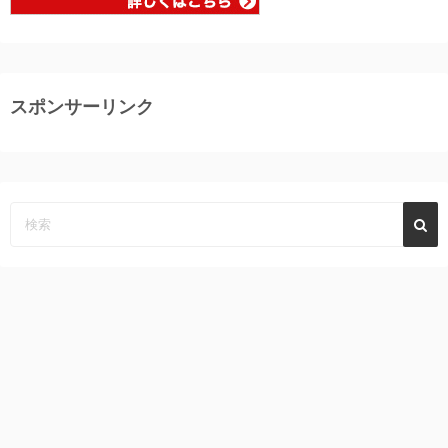
スポンサーリンク