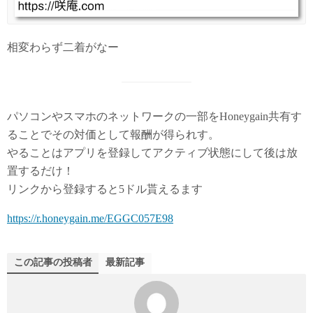
相変わらず二着がなー
パソコンやスマホのネットワークの一部をHoneygain共有す
ることでその対価として報酬が得られす。
やることはアプリを登録してアクティブ状態にして後は放
置するだけ！
リンクから登録すると5ドル貰えるます
https://r.honeygain.me/EGGC057E98
この記事の投稿者
最新記事