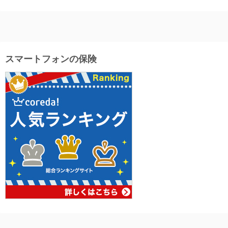
スマートフォンの保険