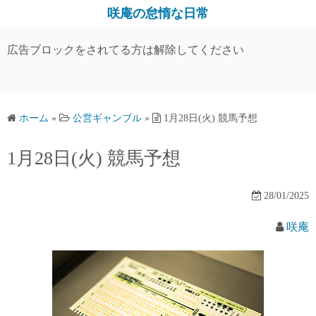
コ
咲庵の怠惰な日常
ン
テ
広告ブロックをされてる方は解除してください
ン
ツ
へ
ス
ホーム
»
公営ギャンブル
»
1月28日(火) 競馬予想
キ
1月28日(火) 競馬予想
ッ
プ
28/01/2025
咲庵