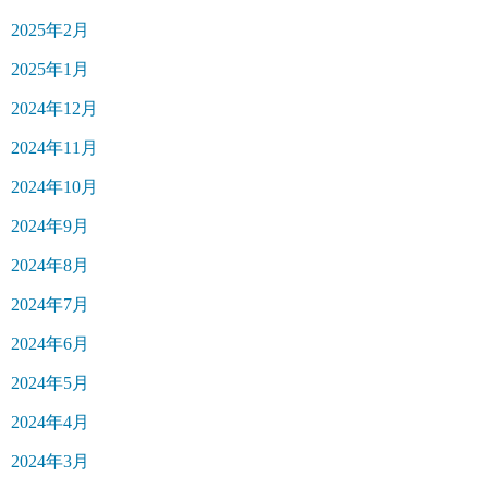
2025年2月
2025年1月
2024年12月
2024年11月
2024年10月
2024年9月
2024年8月
2024年7月
2024年6月
2024年5月
2024年4月
2024年3月