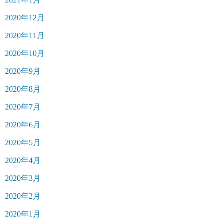
2020年12月
2020年11月
2020年10月
2020年9月
2020年8月
2020年7月
2020年6月
2020年5月
2020年4月
2020年3月
2020年2月
2020年1月