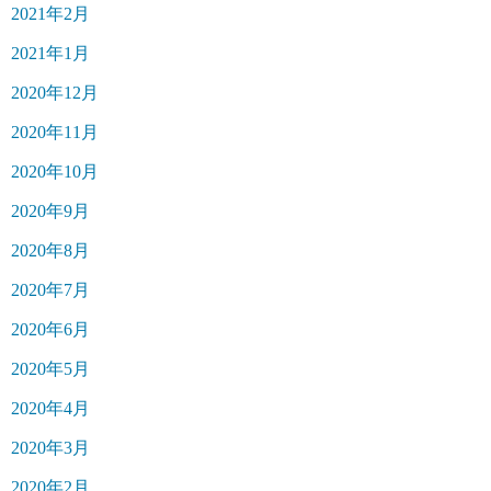
2021年2月
2021年1月
2020年12月
2020年11月
2020年10月
2020年9月
2020年8月
2020年7月
2020年6月
2020年5月
2020年4月
2020年3月
2020年2月