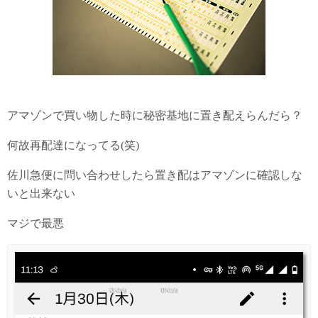
アマゾンで買い物した時に秘密基地に置き配えらんだら？
何故再配達になってる(笑)
佐川急便に問い合わせしたら置き配はアマゾンに確認しな
いと出来ない
マジで最悪