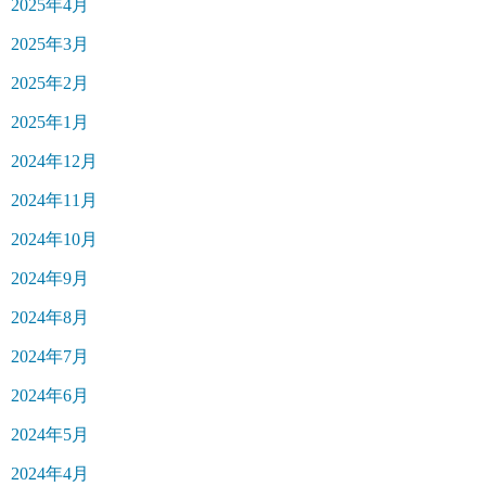
2025年4月
2025年3月
2025年2月
2025年1月
2024年12月
2024年11月
2024年10月
2024年9月
2024年8月
2024年7月
2024年6月
2024年5月
2024年4月