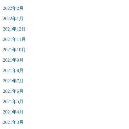
2022年2月
2022年1月
2021年12月
2021年11月
2021年10月
2021年9月
2021年8月
2021年7月
2021年6月
2021年5月
2021年4月
2021年3月