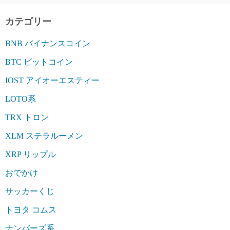
カテゴリー
BNB バイナンスコイン
BTC ビットコイン
IOST アイオーエスティー
LOTO系
TRX トロン
XLM ステラルーメン
XRP リップル
おでかけ
サッカーくじ
トヨタ コムス
ナンバーズ系