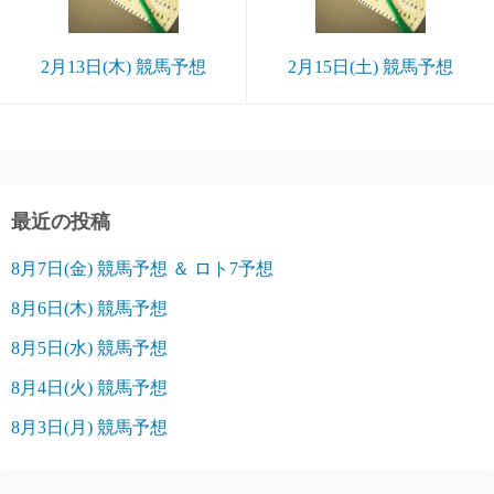
2月13日(木) 競馬予想
2月15日(土) 競馬予想
最近の投稿
8月7日(金) 競馬予想 ＆ ロト7予想
8月6日(木) 競馬予想
8月5日(水) 競馬予想
8月4日(火) 競馬予想
8月3日(月) 競馬予想