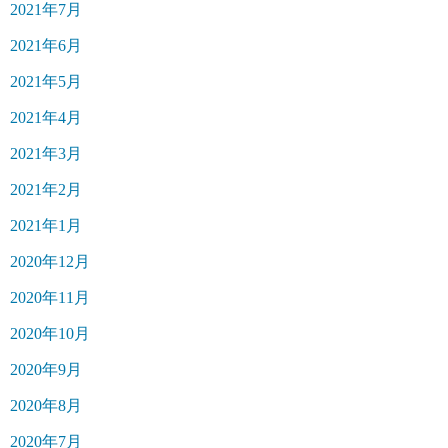
2021年7月
2021年6月
2021年5月
2021年4月
2021年3月
2021年2月
2021年1月
2020年12月
2020年11月
2020年10月
2020年9月
2020年8月
2020年7月