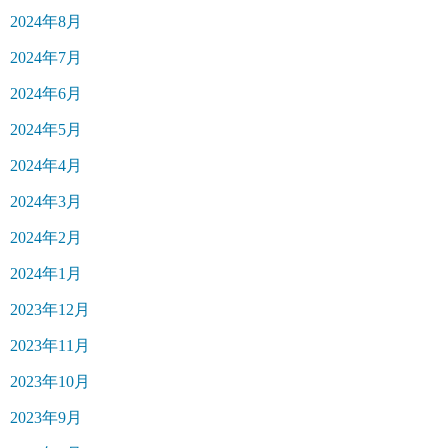
2024年8月
2024年7月
2024年6月
2024年5月
2024年4月
2024年3月
2024年2月
2024年1月
2023年12月
2023年11月
2023年10月
2023年9月