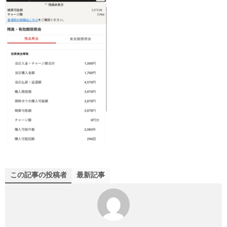
この記事の投稿者
最新記事