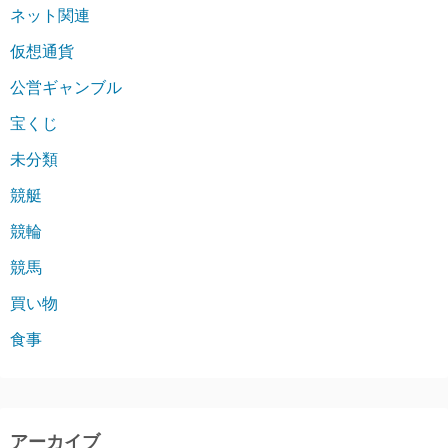
ネット関連
仮想通貨
公営ギャンブル
宝くじ
未分類
競艇
競輪
競馬
買い物
食事
アーカイブ